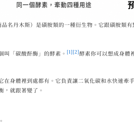
胺，常見商品名丹木斯）是磺胺類的一種衍生物。它跟磺胺
[1]
[2]
個叫「碳酸酐酶」的酵素。
酵素你可以想成身體
它在身體裡到處都有。它負責讓二氧化碳和水快速牽
衡，就跟著變了。
。