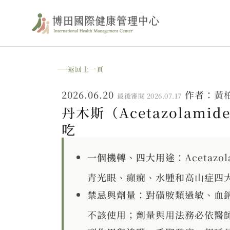
跳
至
主
要
返回上一頁
內
2026.06.20
作者：
黃
最後審閱 2026.07.17
容
丹木斯（Acetazola
吃
一個機轉、四大用途
：Aceta
青光眼、癲癇、水腫和高山症四
禁忌與劑量
：對磺胺類過敏、血
不該使用；劑量與用法務必依醫