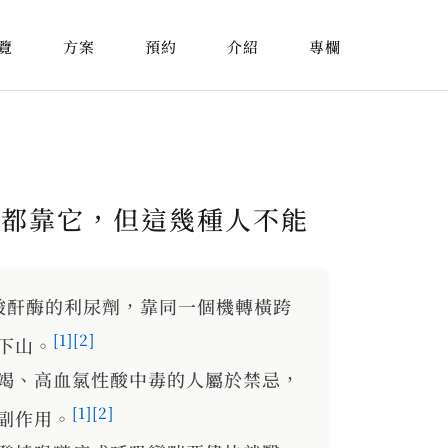
覽
方案
預約
介紹
專欄
山症都靠它，但這幾種人不能
制碳酸酐酶的利尿劑，靠同一個機轉橫跨
[1]
[2]
下山。
竭、高血氯性酸中毒的人屬於禁忌，
[1]
[2]
副作用。