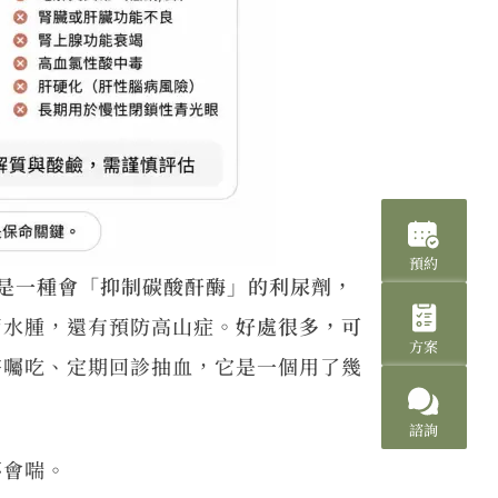
預約
是一種會「抑制碳酸酐酶」的利尿劑，
消水腫，還有預防高山症。
好處很多，可
方案
醫囑吃、定期回診抽血，它是一個用了幾
諮詢
不會喘。