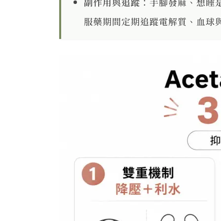
副作用與追蹤
：手腳發麻、想睡
服藥期間定期追蹤電解質、血球