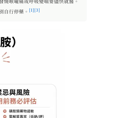
發燒喉嚨痛或呼吸變喘要儘快就醫。
[1]
[3]
別自行停藥。