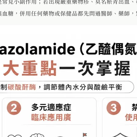
是常見小副作用；若出現嚴重藥物疹、莫名瘀青出血、
與血糖，併用任何藥物或保健品都先問過醫師、藥師，