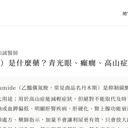
總
柏誠醫師
mide）是什麼藥？青光眼、癲癇、高
zolamide（乙醯偶氮胺，常見商品名丹木斯）是抑
大用途；用於高山症能減輕症狀，但絕對不能取代及時
鈉或血鉀偏低、明顯肝腎疾病、肝硬化、腎上腺功能衰
師處方、藥師指示，加量不會讓利尿更有效，只會放大