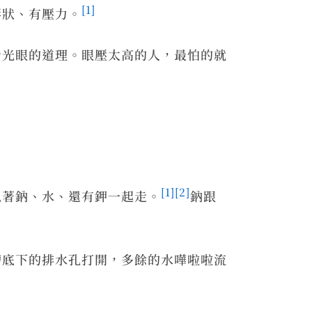
[1]
形狀、有壓力。
青光眼的道理。眼壓太高的人，最怕的就
[1]
[2]
抓著鈉、水、還有鉀一起走。
鈉跟
槽底下的排水孔打開，多餘的水嘩啦啦流