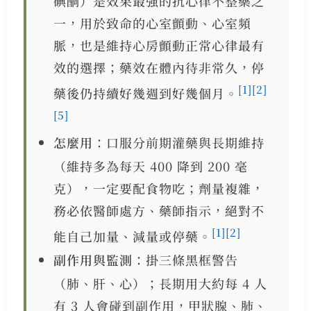
碘酮）是效果最強的抗心律不整藥之
一，用於致命的心室顫動、心室頻
脈，也是維持心房顫動正常心律最有
效的選擇；藥效在體內待非常久，停
[1]
[2]
藥後仍持續好幾週到好幾個月。
[5]
怎麼用
：口服分前期灌藥與長期維持
（維持多為每天 400 降到 200 毫
克），一定要配食物吃；劑量複雜，
務必依醫師處方、藥師指示，絕對不
[1]
[2]
能自己加量、減量或停藥。
副作用與監測
：掛三條黑框警告
（肺、肝、心）；長期用大約每 4 人
有 3 人會碰到副作用，甲狀腺、肺、