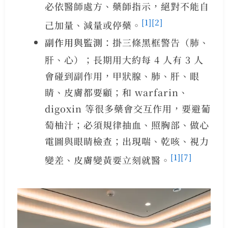
必依醫師處方、藥師指示，絕對不能自
[1]
[2]
己加量、減量或停藥。
副作用與監測
：掛三條黑框警告（肺、
肝、心）；長期用大約每 4 人有 3 人
會碰到副作用，甲狀腺、肺、肝、眼
睛、皮膚都要顧；和 warfarin、
digoxin 等很多藥會交互作用，要避葡
萄柚汁；必須規律抽血、照胸部、做心
電圖與眼睛檢查；出現喘、乾咳、視力
[1]
[7]
變差、皮膚變黃要立刻就醫。