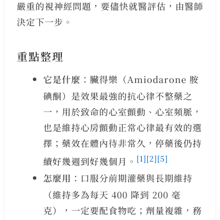
嚴重的視神經問題，要儘快就醫評估，由醫師
決定下一步。
重點整理
它是什麼
：臟得樂（Amiodarone 胺
碘酮）是效果最強的抗心律不整藥之
一，用於致命的心室顫動、心室頻脈，
也是維持心房顫動正常心律最有效的選
擇；藥效在體內待非常久，停藥後仍持
[1]
[2]
[5]
續好幾週到好幾個月。
怎麼用
：口服分前期灌藥與長期維持
（維持多為每天 400 降到 200 毫
克），一定要配食物吃；劑量複雜，務