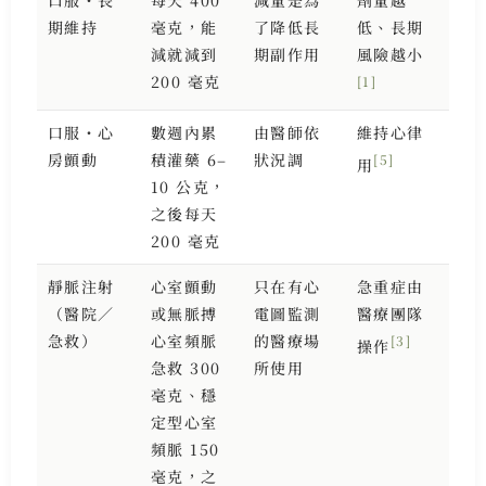
口服・長
每天 400
減量是為
劑量越
期維持
毫克，能
了降低長
低、長期
減就減到
期副作用
風險越小
200 毫克
[1]
口服・心
數週內累
由醫師依
維持心律
房顫動
積灌藥 6–
狀況調
[5]
用
10 公克，
之後每天
200 毫克
靜脈注射
心室顫動
只在有心
急重症由
（醫院／
或無脈搏
電圖監測
醫療團隊
急救）
心室頻脈
的醫療場
[3]
操作
急救 300
所使用
毫克、穩
定型心室
頻脈 150
毫克，之