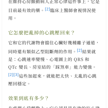
在維持心房顫動病人正常心律這件事上，它是
[2]
目前最有效的藥。
臨床上醫師會視情況使
用。
它怎麼把亂掉的心跳壓回來？
它和它的代謝物會擋住心臟好幾種離子通道，
[2]
同時還有類似乙型阻斷劑的作用。
結果就
是：心跳速率變慢、心電圖上的 QRS 和
QTc 變長、房室結的「踩煞車」能力變強。
[2]
[3]
這些加起來，就能把太快、太亂的心跳
壓回穩定。
效果到底有多少？
在處理心房顫動上，它公認是最有效的抗心律