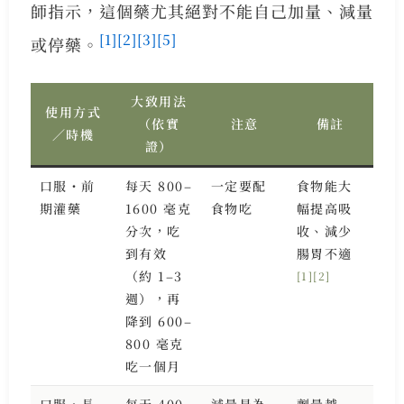
師指示，這個藥尤其絕對不能自己加量、減量
[1]
[2]
[3]
[5]
或停藥。
大致用法
使用方式
（依實
注意
備註
／時機
證）
口服・前
每天 800–
一定要配
食物能大
期灌藥
1600 毫克
食物吃
幅提高吸
分次，吃
收、減少
到有效
腸胃不適
（約 1–3
[1]
[2]
週），再
降到 600–
800 毫克
吃一個月