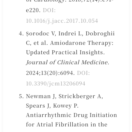
e220.
DOI:
10.1016/j.jacc.2017.10.054
Șorodoc V, Indrei L, Dobroghii
C, et al. Amiodarone Therapy:
Updated Practical Insights.
Journal of Clinical Medicine
.
2024;13(20):6094.
DOI:
10.3390/jcm13206094
Newman J, Strickberger A,
Spears J, Kowey P.
Antiarrhythmic Drug Initiation
for Atrial Fibrillation in the