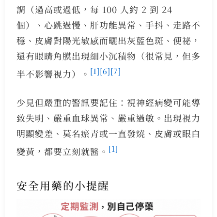
調（過高或過低，每 100 人約 2 到 24
個）、心跳過慢、肝功能異常、手抖、走路不
穩、皮膚對陽光敏感而曬出灰藍色斑、便祕，
還有眼睛角膜出現細小沉積物（很常見，但多
[1]
[6]
[7]
半不影響視力）。
少見但嚴重的警訊要記住：視神經病變可能導
致失明、嚴重血球異常、嚴重過敏。出現視力
明顯變差、莫名瘀青或一直發燒、皮膚或眼白
[1]
變黃，都要立刻就醫。
安全用藥的小提醒