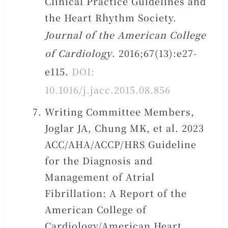
Clinical Practice Guidelines and
the Heart Rhythm Society.
Journal of the American College
of Cardiology
. 2016;67(13):e27-
e115.
DOI:
10.1016/j.jacc.2015.08.856
Writing Committee Members,
Joglar JA, Chung MK, et al. 2023
ACC/AHA/ACCP/HRS Guideline
for the Diagnosis and
Management of Atrial
Fibrillation: A Report of the
American College of
Cardiology/American Heart