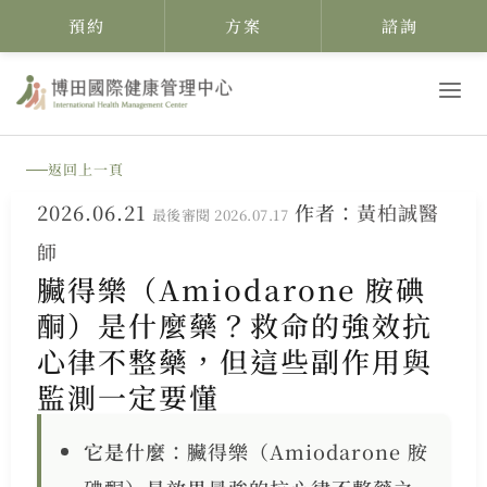
預約
方案
諮詢
跳
至
主
返回上一頁
要
2026.06.21
作者：
黃柏誠醫
內
最後審閱 2026.07.17
師
容
臟得樂（Amiodarone 胺碘
酮）是什麼藥？救命的強效抗
心律不整藥，但這些副作用與
監測一定要懂
它是什麼
：臟得樂（Amiodarone 胺