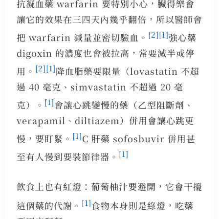
抗凝血藥 warfarin 要特別小心，臟得樂會
讓它的效果在三四天內幾乎翻倍，所以醫師會
[2]
[1]
把 warfarin 減量並密切驗血。
強心藥
digoxin 的濃度也會被拉高，常要減半或停
[2]
[1]
用。
降血脂藥要限量（lovastatin 不超
過 40 毫克、simvastatin 不超過 20 毫
[1]
克）。
會讓心跳變慢的藥（乙型阻斷劑、
verapamil、diltiazem）併用會讓心跳更
[1]
慢，要盯緊。
C 肝藥 sofosbuvir 併用甚
[1]
至有人慢到要裝節律器。
飲食上也有紅燈：
葡萄柚汁要避開
，它會干擾
[1]
這個藥的代謝。
食物本身則是綠燈，吃藥