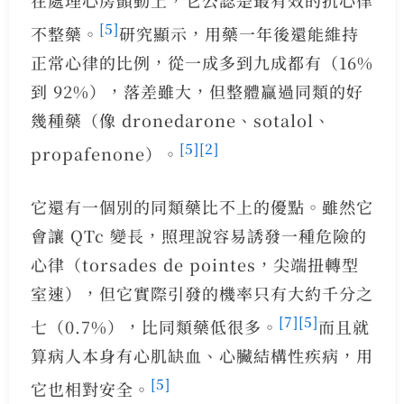
[5]
不整藥。
研究顯示，用藥一年後還能維持
正常心律的比例，從一成多到九成都有（16%
到 92%），落差雖大，但整體贏過同類的好
幾種藥（像 dronedarone、sotalol、
[5]
[2]
propafenone）。
它還有一個別的同類藥比不上的優點。雖然它
會讓 QTc 變長，照理說容易誘發一種危險的
心律（torsades de pointes，尖端扭轉型
室速），但它實際引發的機率只有大約千分之
[7]
[5]
七（0.7%），比同類藥低很多。
而且就
算病人本身有心肌缺血、心臟結構性疾病，用
[5]
它也相對安全。