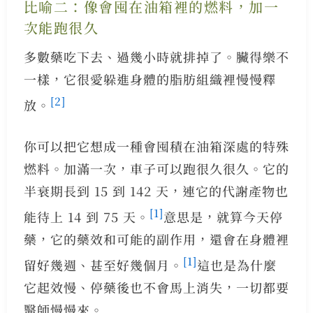
比喻二：像會囤在油箱裡的燃料，加一
次能跑很久
多數藥吃下去、過幾小時就排掉了。臟得樂不
一樣，它很愛躲進身體的脂肪組織裡慢慢釋
[2]
放。
你可以把它想成一種會囤積在油箱深處的特殊
燃料。加滿一次，車子可以跑很久很久。它的
半衰期長到 15 到 142 天，連它的代謝產物也
[1]
能待上 14 到 75 天。
意思是，就算今天停
藥，它的藥效和可能的副作用，還會在身體裡
[1]
留好幾週、甚至好幾個月。
這也是為什麼
它起效慢、停藥後也不會馬上消失，一切都要
醫師慢慢來。