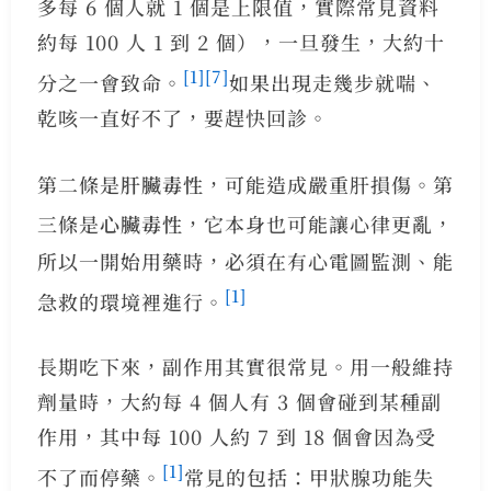
多每 6 個人就 1 個是上限值，實際常見資料
約每 100 人 1 到 2 個），一旦發生，大約十
[1]
[7]
分之一會致命。
如果出現走幾步就喘、
乾咳一直好不了，要趕快回診。
第二條是
肝臟毒性
，可能造成嚴重肝損傷。第
三條是
心臟毒性
，它本身也可能讓心律更亂，
所以一開始用藥時，必須在有心電圖監測、能
[1]
急救的環境裡進行。
長期吃下來，副作用其實很常見。用一般維持
劑量時，大約每 4 個人有 3 個會碰到某種副
作用，其中每 100 人約 7 到 18 個會因為受
[1]
不了而停藥。
常見的包括：甲狀腺功能失