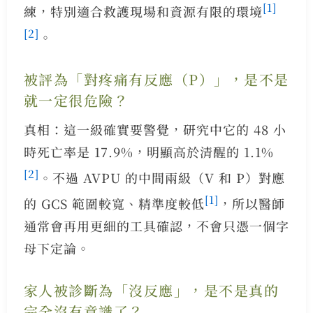
[1]
練，特別適合救護現場和資源有限的環境
[2]
。
被評為「對疼痛有反應（P）」，是不是
就一定很危險？
真相：這一級確實要警覺，研究中它的 48 小
時死亡率是 17.9%，明顯高於清醒的 1.1%
[2]
。不過 AVPU 的中間兩級（V 和 P）對應
[1]
的 GCS 範圍較寬、精準度較低
，所以醫師
通常會再用更細的工具確認，不會只憑一個字
母下定論。
家人被診斷為「沒反應」，是不是真的
完全沒有意識了？