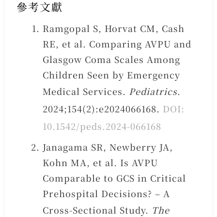
參考文獻
Ramgopal S, Horvat CM, Cash
RE, et al. Comparing AVPU and
Glasgow Coma Scales Among
Children Seen by Emergency
Medical Services.
Pediatrics
.
2024;154(2):e2024066168.
DOI:
10.1542/peds.2024-066168
Janagama SR, Newberry JA,
Kohn MA, et al. Is AVPU
Comparable to GCS in Critical
Prehospital Decisions? – A
Cross-Sectional Study.
The