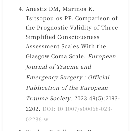
Anestis DM, Marinos K,
Tsitsopoulos PP. Comparison of
the Prognostic Validity of Three
Simplified Consciousness
Assessment Scales With the
Glasgow Coma Scale.
European
Journal of Trauma and
Emergency Surgery : Official
Publication of the European
Trauma Society
. 2023;49(5):2193-
2202.
DOI: 10.1007/s00068-023-
02286-w