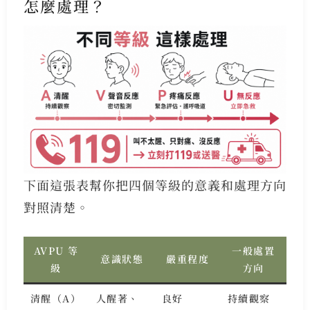
怎麼處理？
下面這張表幫你把四個等級的意義和處理方向
對照清楚。
AVPU 等
一般處置
意識狀態
嚴重程度
級
方向
清醒（A）
人醒著、
良好
持續觀察