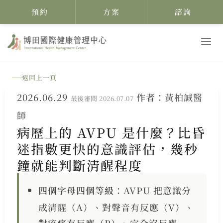
預約
方案
諮詢
跳
至
主
返回上一頁
要
2026.06.29
作者：
黃柏誠醫
內
最後審閱 2026.07.07
師
容
病歷上的 AVPU 是什麼？比昏
迷指數更快的意識評估，幾秒
鐘就能判斷清醒程度
四個字母四個等級
：AVPU 把意識分
成清醒（A）、對聲音有反應（V）、