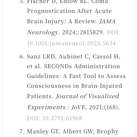
Fischer D, Edlow BL. Coma
Prognostication After Acute
Brain Injury: A Review.
JAMA
Neurology
. 2024;:2815829.
DOI:
10.1001/jamaneurol.2023.5634
Sanz LRD, Aubinet C, Cassol H,
et al. SECONDs Administration
Guidelines: A Fast Tool to Assess
Consciousness in Brain-Injured
Patients.
Journal of Visualized
Experiments : JoVE
. 2021;(168).
DOI: 10.3791/61968
Manley GT, Albert GW, Brophy