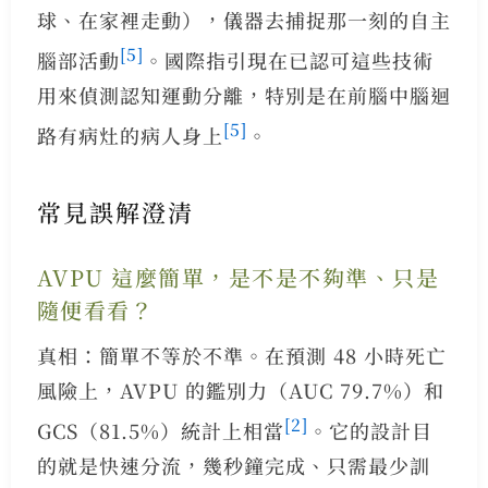
球、在家裡走動），儀器去捕捉那一刻的自主
[5]
腦部活動
。國際指引現在已認可這些技術
用來偵測認知運動分離，特別是在前腦中腦迴
[5]
路有病灶的病人身上
。
常見誤解澄清
AVPU 這麼簡單，是不是不夠準、只是
隨便看看？
真相：簡單不等於不準。在預測 48 小時死亡
風險上，AVPU 的鑑別力（AUC 79.7%）和
[2]
GCS（81.5%）統計上相當
。它的設計目
的就是快速分流，幾秒鐘完成、只需最少訓