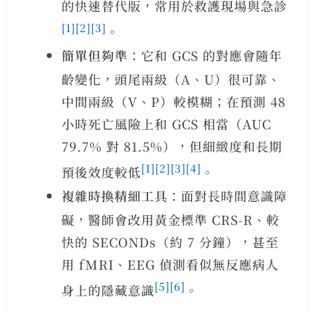
的快速替代版，常用於救護現場與急診
[1]
[2]
[3]
。
簡單但夠準
：它和 GCS 的對應會隨年
齡變化，頭尾兩級（A、U）很可靠、
中間兩級（V、P）較模糊；在預測 48
小時死亡風險上和 GCS 相當（AUC
79.7% 對 81.5%），但細緻度和長期
[1]
[2]
[3]
[4]
預後效度較低
。
複雜時換精細工具
：面對長時間意識障
礙，醫師會改用黃金標準 CRS-R、較
快的 SECONDs（約 7 分鐘），甚至
用 fMRI、EEG 偵測看似無反應病人
[5]
[6]
身上的隱藏意識
。