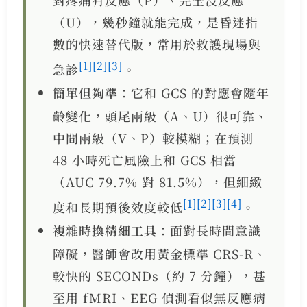
對疼痛有反應（P）、完全沒反應
（U），幾秒鐘就能完成，是昏迷指
數的快速替代版，常用於救護現場與
[1]
[2]
[3]
急診
。
簡單但夠準
：它和 GCS 的對應會隨年
齡變化，頭尾兩級（A、U）很可靠、
中間兩級（V、P）較模糊；在預測
48 小時死亡風險上和 GCS 相當
（AUC 79.7% 對 81.5%），但細緻
[1]
[2]
[3]
[4]
度和長期預後效度較低
。
複雜時換精細工具
：面對長時間意識
障礙，醫師會改用黃金標準 CRS-R、
較快的 SECONDs（約 7 分鐘），甚
至用 fMRI、EEG 偵測看似無反應病