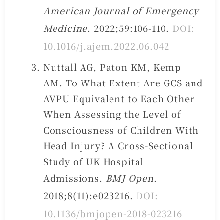
American Journal of Emergency
Medicine
. 2022;59:106-110.
DOI:
10.1016/j.ajem.2022.06.042
Nuttall AG, Paton KM, Kemp
AM. To What Extent Are GCS and
AVPU Equivalent to Each Other
When Assessing the Level of
Consciousness of Children With
Head Injury? A Cross-Sectional
Study of UK Hospital
Admissions.
BMJ Open
.
2018;8(11):e023216.
DOI:
10.1136/bmjopen-2018-023216