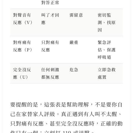
對答正常
對聲音有
叫了才回
需留意
密切監
反應（V）
應
測、找原
因
對疼痛有
只對痛有
嚴重
緊急評
反應（P）
反應
估、保護
呼吸道
完全沒反
任何刺激
危急
立即急救
應（U）
都無反應
處置
要提醒的是，這張表是幫助理解，不是要你自
己在家替家人評級。真正遇到有人叫不太醒、
只對痛有反應、甚至完全沒反應時，正確的動
作只有一個：立刻打 119 或送醫。