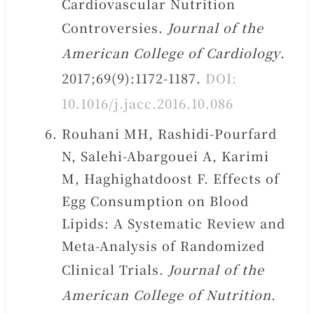
Cardiovascular Nutrition
Controversies.
Journal of the
American College of Cardiology
.
2017;69(9):1172-1187.
DOI:
10.1016/j.jacc.2016.10.086
Rouhani MH, Rashidi-Pourfard
N, Salehi-Abargouei A, Karimi
M, Haghighatdoost F. Effects of
Egg Consumption on Blood
Lipids: A Systematic Review and
Meta-Analysis of Randomized
Clinical Trials.
Journal of the
American College of Nutrition
.