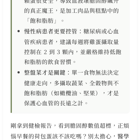
顆蛋很安全，導致血液壞膽固醇飆升
的真正魔王，是加工肉品與糕點中的
「飽和脂肪」。
慢性病患者更要控管
：糖尿病或心血
管疾病患者，建議每週將雞蛋攝取量
控制在 2 到 3 顆內，並嚴格維持低飽
和脂肪的飲食習慣。
整盤菜才是關鍵
：單一食物無法決定
健康走向，多攝取蔬菜、全穀物與不
飽和脂肪（如橄欖油、堅果），才是
保護心血管的長遠之計。
剛拿到健檢報告，看到膽固醇數值超標，正煩
惱早餐的荷包蛋該不該吃嗎？別太擔心，
醫學