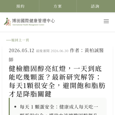
預約
方案
諮詢
跳
至
主
返回上一頁
要
2026.05.12
作者：
黃柏誠醫
內
最後審閱 2026.06.30
師
容
健檢膽固醇亮紅燈，一天到底
能吃幾顆蛋？最新研究解答：
每天1顆很安全，避開飽和脂肪
才是降脂關鍵
每天 1 顆蛋安全
：健康成人每天吃一