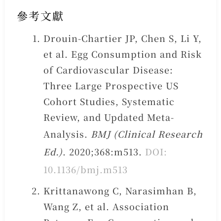
參考文獻
Drouin-Chartier JP, Chen S, Li Y,
et al. Egg Consumption and Risk
of Cardiovascular Disease:
Three Large Prospective US
Cohort Studies, Systematic
Review, and Updated Meta-
Analysis.
BMJ (Clinical Research
Ed.)
. 2020;368:m513.
DOI:
10.1136/bmj.m513
Krittanawong C, Narasimhan B,
Wang Z, et al. Association