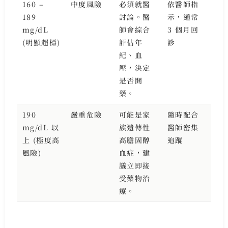
160 –
中度風險
必須就醫
依醫師指
189
討論。醫
示，通常
mg/dL
師會綜合
3 個月回
(明顯超標)
評估年
診
紀、血
壓，決定
是否開
藥。
190
嚴重危險
可能是家
隨時配合
mg/dL 以
族遺傳性
醫師密集
上 (極度高
高膽固醇
追蹤
風險)
血症，建
議立即接
受藥物治
療。