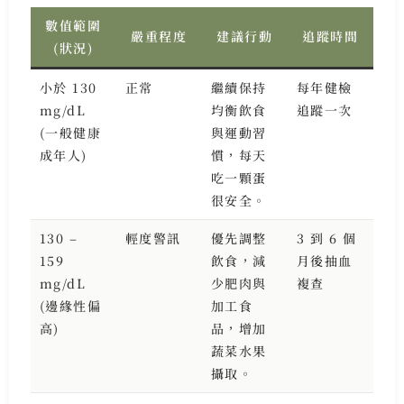
數值範圍
嚴重程度
建議行動
追蹤時間
(狀況)
小於 130
正常
繼續保持
每年健檢
mg/dL
均衡飲食
追蹤一次
(一般健康
與運動習
成年人)
慣，每天
吃一顆蛋
很安全。
130 –
輕度警訊
優先調整
3 到 6 個
159
飲食，減
月後抽血
mg/dL
少肥肉與
複查
(邊緣性偏
加工食
高)
品，增加
蔬菜水果
攝取。