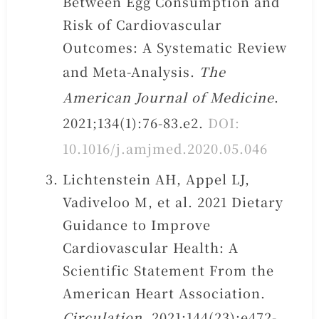
Between Egg Consumption and
Risk of Cardiovascular
Outcomes: A Systematic Review
and Meta-Analysis.
The
American Journal of Medicine
.
2021;134(1):76-83.e2.
DOI:
10.1016/j.amjmed.2020.05.046
Lichtenstein AH, Appel LJ,
Vadiveloo M, et al. 2021 Dietary
Guidance to Improve
Cardiovascular Health: A
Scientific Statement From the
American Heart Association.
Circulation
. 2021;144(23):e472-