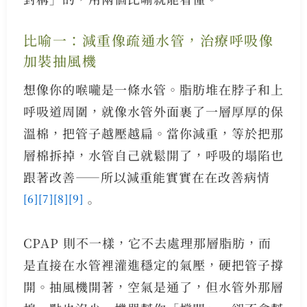
比喻一：減重像疏通水管，治療呼吸像
加裝抽風機
想像你的喉嚨是一條水管。脂肪堆在脖子和上
呼吸道周圍，就像水管外面裹了一層厚厚的保
溫棉，把管子越壓越扁。當你減重，等於把那
層棉拆掉，水管自己就鬆開了，呼吸的塌陷也
跟著改善——所以減重能實實在在改善病情
[6]
[7]
[8]
[9]
。
CPAP 則不一樣，它不去處理那層脂肪，而
是直接在水管裡灌進穩定的氣壓，硬把管子撐
開。抽風機開著，空氣是通了，但水管外那層