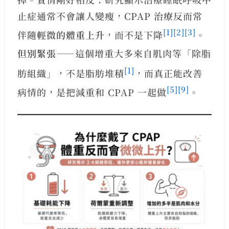
止症通常不會讓人變瘦，CPAP 治療反而常
[1]
[2]
[3]
伴隨
輕微的體重上升
，而不是下降
。
但別緊張
——這個增重大多來自肌肉等「除脂
[1]
肪組織」，不是脂肪堆積
，而真正能改善
[5]
[9]
病情的，是把減重和 CPAP 一起做
。