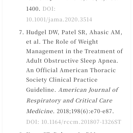
1400.
DOI:
10.1001/jama.2020.3514
Hudgel DW, Patel SR, Ahasic AM,
et al. The Role of Weight
Management in the Treatment of
Adult Obstructive Sleep Apnea.
An Official American Thoracic
Society Clinical Practice
Guideline.
American Journal of
Respiratory and Critical Care
Medicine
. 2018;198(6):e70-e87.
DOI: 10.1164/rccm.201807-1326ST