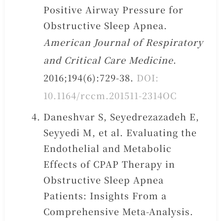
Positive Airway Pressure for
Obstructive Sleep Apnea.
American Journal of Respiratory
and Critical Care Medicine
.
2016;194(6):729-38.
DOI:
10.1164/rccm.201511-2314OC
Daneshvar S, Seyedrezazadeh E,
Seyyedi M, et al. Evaluating the
Endothelial and Metabolic
Effects of CPAP Therapy in
Obstructive Sleep Apnea
Patients: Insights From a
Comprehensive Meta-Analysis.