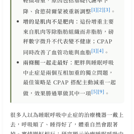
輕微增重，原因包括基礎代謝率下
[1]
[2]
[3]
降、食慾荷爾蒙被重新調整
。
增的是肌肉不是肥肉
：這份增重主要
來自肌肉等除脂肪組織而非脂肪，磅
秤數字微升不代表變不健康；CPAP
[1]
[4]
同時改善了血管功能與血脂
。
兩條腿一起走最好
：肥胖與睡眠呼吸
中止症是兩個互相加重的獨立問題，
最佳策略是 CPAP 搭配主動減重一起
[5]
[9]
做，效果勝過單做其中一項
。
很多人以為睡眠呼吸中止症的治療機器一戴上
去，呼吸順了、睡得好了，體重自然會跟著
掉。實情剛好相反：研究顯示治療睡眠呼吸中