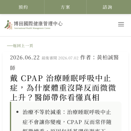
預約
方案
諮詢
跳
至
主
返回上一頁
要
2026.06.22
作者：
黃柏誠醫
內
最後審閱 2026.07.02
師
容
戴 CPAP 治療睡眠呼吸中止
症，為什麼體重沒降反而微微
上升？醫師帶你看懂真相
治療不等於減重
：治療睡眠呼吸中止
症不會讓你變瘦，CPAP 反而常伴隨