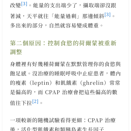
[3]
改變
。能量的支出端少了，攝取端卻沒跟
[3]
著減，天平就往「能量過剩」那邊傾斜
。
多出來的部分，自然就容易變成體重。
第二個原因：控制食慾的荷爾蒙被重新
調整
身體裡有好幾種荷爾蒙在默默管理你的食慾與
飽足感。沒治療的睡眠呼吸中止症患者，體內
的瘦素（leptin）和飢餓素（ghrelin）常常
是偏高的，而 CPAP 治療會把這些偏高的數
[2]
值往下拉
。
一項較新的隨機試驗看得更細：CPAP 治療
後，活化型飢餓素和類胰島素生長因子