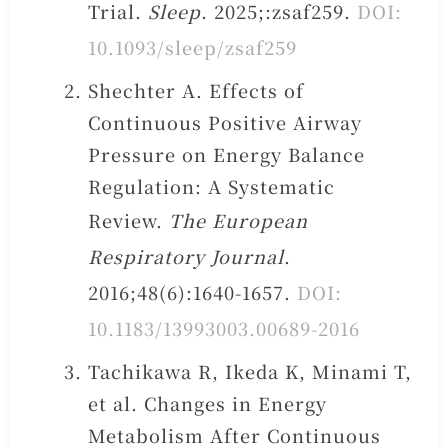
Trial.
Sleep
. 2025;:zsaf259.
DOI:
10.1093/sleep/zsaf259
Shechter A. Effects of
Continuous Positive Airway
Pressure on Energy Balance
Regulation: A Systematic
Review.
The European
Respiratory Journal
.
2016;48(6):1640-1657.
DOI:
10.1183/13993003.00689-2016
Tachikawa R, Ikeda K, Minami T,
et al. Changes in Energy
Metabolism After Continuous