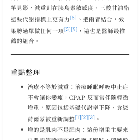
竿見影，減重則在胰島素敏感度、三酸甘油酯
[5]
這些代謝指標上更有力
。把兩者結合，效
[5]
[9]
果勝過單做任何一項
，這也是醫師最推
薦的組合。
重點整理
治療不等於減重
：治療睡眠呼吸中止症
不會讓你變瘦，CPAP 反而常伴隨輕微
增重，原因包括基礎代謝率下降、食慾
[1]
[2]
[3]
荷爾蒙被重新調整
。
增的是肌肉不是肥肉
：這份增重主要來
自肌肉等除脂肪組織而非脂肪，磅秤數