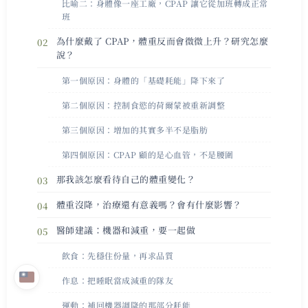
比喻二：身體像一座工廠，CPAP 讓它從加班轉成正常
班
為什麼戴了 CPAP，體重反而會微微上升？研究怎麼
說？
第一個原因：身體的「基礎耗能」降下來了
第二個原因：控制食慾的荷爾蒙被重新調整
第三個原因：增加的其實多半不是脂肪
第四個原因：CPAP 顧的是心血管，不是腰圍
那我該怎麼看待自己的體重變化？
體重沒降，治療還有意義嗎？會有什麼影響？
醫師建議：機器和減重，要一起做
飲食：先穩住份量，再求品質
作息：把睡眠當成減重的隊友
運動：補回機器調降的那部分耗能