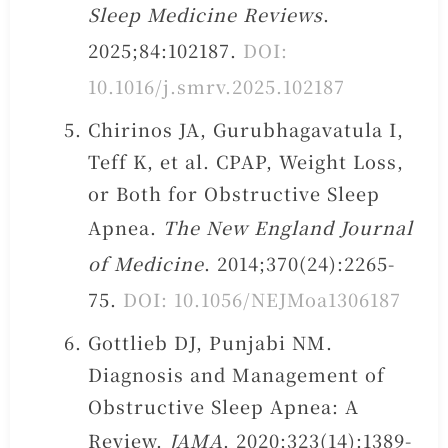
Sleep Medicine Reviews
.
2025;84:102187.
DOI:
10.1016/j.smrv.2025.102187
Chirinos JA, Gurubhagavatula I,
Teff K, et al. CPAP, Weight Loss,
or Both for Obstructive Sleep
Apnea.
The New England Journal
of Medicine
. 2014;370(24):2265-
75.
DOI: 10.1056/NEJMoa1306187
Gottlieb DJ, Punjabi NM.
Diagnosis and Management of
Obstructive Sleep Apnea: A
Review.
JAMA
. 2020;323(14):1389-