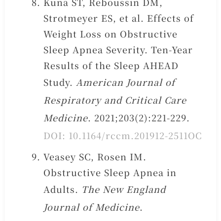
Kuna ST, Reboussin DM,
Strotmeyer ES, et al. Effects of
Weight Loss on Obstructive
Sleep Apnea Severity. Ten-Year
Results of the Sleep AHEAD
Study.
American Journal of
Respiratory and Critical Care
Medicine
. 2021;203(2):221-229.
DOI: 10.1164/rccm.201912-2511OC
Veasey SC, Rosen IM.
Obstructive Sleep Apnea in
Adults.
The New England
Journal of Medicine
.