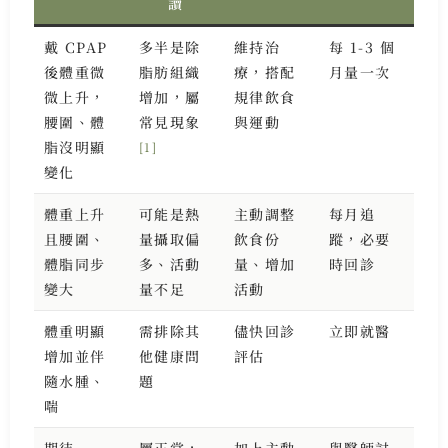
讀
戴 CPAP
多半是除
維持治
每 1-3 個
後體重微
脂肪組織
療，搭配
月量一次
微上升，
增加，屬
規律飲食
腰圍、體
常見現象
與運動
脂沒明顯
[1]
變化
體重上升
可能是熱
主動調整
每月追
且腰圍、
量攝取偏
飲食份
蹤，必要
體脂同步
多、活動
量、增加
時回診
變大
量不足
活動
體重明顯
需排除其
儘快回診
立即就醫
增加並伴
他健康問
評估
隨水腫、
題
喘
期待
屬正常，
加上主動
與醫師討