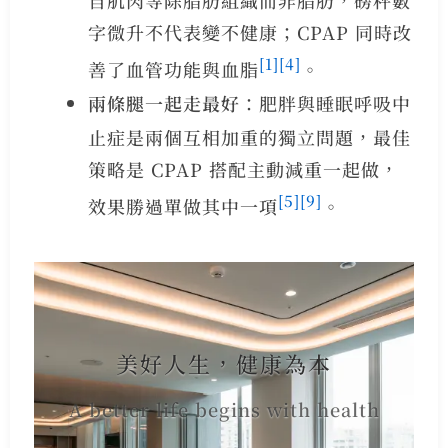
字微升不代表變不健康；CPAP 同時改
[1]
[4]
善了血管功能與血脂
。
兩條腿一起走最好
：肥胖與睡眠呼吸中
止症是兩個互相加重的獨立問題，最佳
策略是 CPAP 搭配主動減重一起做，
[5]
[9]
效果勝過單做其中一項
。
美好人生，健康為本
A better life begins with health