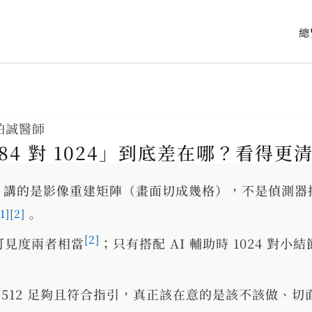
總
柏誠醫師
84 對 1024」到底差在哪？看得
1024 講的是影像重建矩陣（畫面切成幾格），不是偵測器
[1]
[2]
。
[2]
可見度兩者相當
；只有搭配 AI 輔助時 1024 對小
4／512 足夠且符合指引，真正該在意的是該不該做、