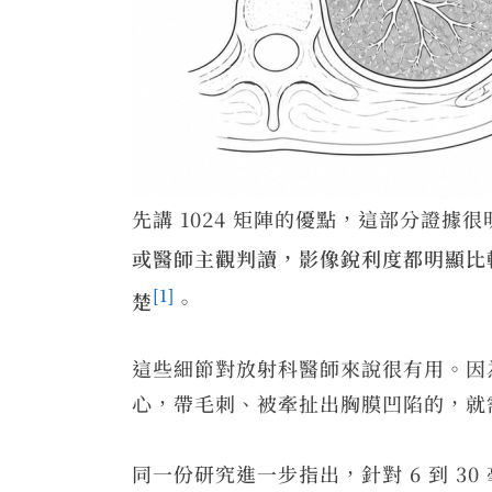
先講 1024 矩陣的優點，這部分證據很明
或醫師主觀判讀，影像銳利度都明顯比較
[1]
楚
。
這些細節對放射科醫師來說很有用。因
心，帶毛刺、被牽扯出胸膜凹陷的，就
同一份研究進一步指出，針對 6 到 30