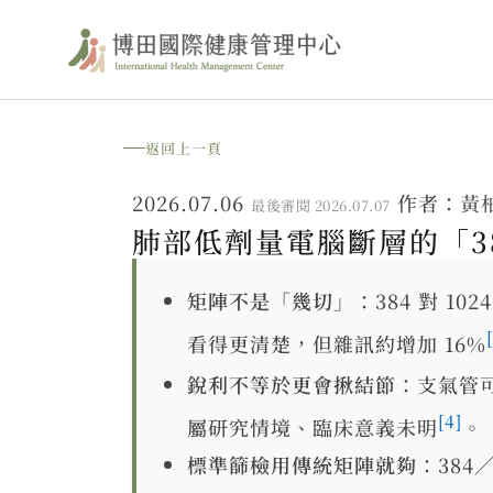
跳
至
主
要
返回上一頁
內
2026.07.06
作者：
黃
最後審閱 2026.07.07
容
肺部低劑量電腦斷層的「3
矩陣不是「幾切」
：384 對 
看得更清楚，但雜訊約增加 16%
銳利不等於更會揪結節
：支氣管
[4]
屬研究情境、臨床意義未明
。
標準篩檢用傳統矩陣就夠
：38