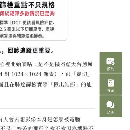
字，心裡開始嘀咕：是不是機器愈大台愈厲
預約
對 1024×1024 像素）
，跟「幾切」
，而且在肺癌篩檢實際「揪出結節」的能
方案
。
諮詢
少有人會去想影像本身是怎麼被電腦
是不是比較差的那種？會不會因為機器不