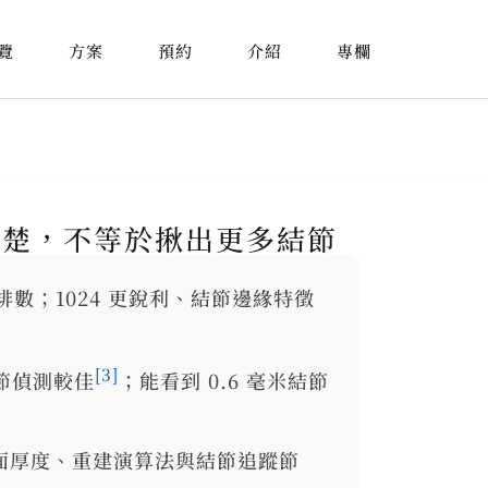
覽
方案
預約
介紹
專欄
更清楚，不等於揪出更多結節
排數；1024 更銳利、結節邊緣特徵
[3]
結節偵測較佳
；能看到 0.6 毫米結節
切面厚度、重建演算法與結節追蹤節