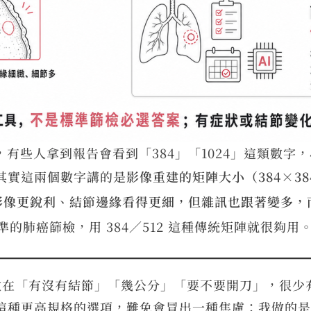
，有些人拿到報告會看到「384」「1024」這類數
？其實這兩個數字講的是
影像重建的矩陣大小（384×384 
陣的影像更銳利、結節邊緣看得更細，但雜訊也跟著變多
準的肺癌篩檢，用 384／512 這種傳統矩陣就很夠用
都放在「有沒有結節」「幾公分」「要不要開刀」，很
4 這種更高規格的選項，難免會冒出一種焦慮：我做的