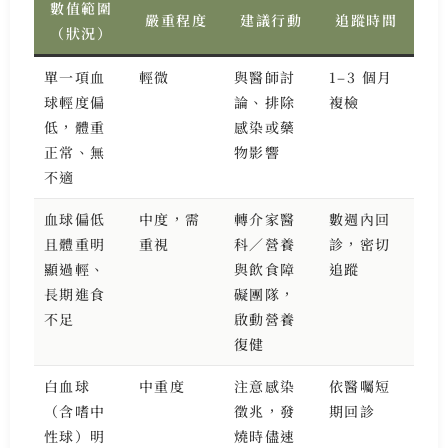
數值範圍
嚴重程度
建議行動
追蹤時間
（狀況）
單一項血
輕微
與醫師討
1–3 個月
球輕度偏
論、排除
複檢
低，體重
感染或藥
正常、無
物影響
不適
血球偏低
中度，需
轉介家醫
數週內回
且體重明
重視
科／營養
診，密切
顯過輕、
與飲食障
追蹤
長期進食
礙團隊，
不足
啟動營養
復健
白血球
中重度
注意感染
依醫囑短
（含嗜中
徵兆，發
期回診
性球）明
燒時儘速