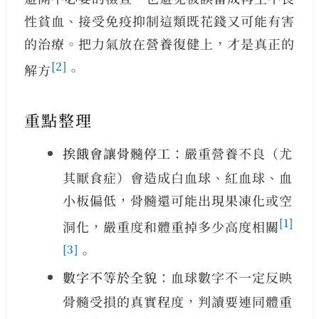
性貧血、接受免疫抑制這類既花錢又可能有害
的治療。把力氣放在營養復健上，才是真正的
[2]
解方
。
重點整理
挨餓會讓骨髓停工
：嚴重營養不良（尤
其厭食症）會造成白血球、紅血球、血
小板偏低，骨髓還可能出現果凍化或空
[1]
洞化，嚴重度和體重掉多少高度相關
[3]
。
數字不等於全貌
：血球數字不一定反映
骨髓受損的真實程度，判讀要連同體重