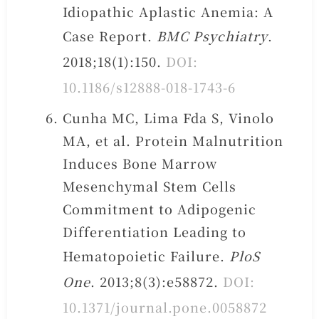
Idiopathic Aplastic Anemia: A
Case Report.
BMC Psychiatry
.
2018;18(1):150.
DOI:
10.1186/s12888-018-1743-6
Cunha MC, Lima Fda S, Vinolo
MA, et al. Protein Malnutrition
Induces Bone Marrow
Mesenchymal Stem Cells
Commitment to Adipogenic
Differentiation Leading to
Hematopoietic Failure.
PloS
One
. 2013;8(3):e58872.
DOI:
10.1371/journal.pone.0058872