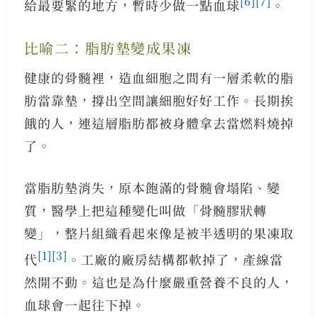
[6]
[7]
給最要緊的地方，暫時少做一點血球
。
比喻二：脂肪墊變成果凍
健康的骨髓裡，造血細胞之間有一層柔軟的脂
肪當靠墊，撐出空間讓細胞好好工作。長期挨
餓的人，連這層脂肪都被身體拿去當燃料燒掉
了。
當脂肪墊消失，原本飽滿的骨髓會塌陷、變
質，醫學上把這種變化叫做「骨髓膠狀轉
變」，整片組織看起來像是被半透明的果凍取
[1]
[3]
代
。工廠的廠房結構都軟掉了，產線當
然開不動。這也是為什麼嚴重營養不良的人，
血球會一起往下掉。