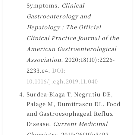
Symptoms.
Clinical
Gastroenterology and
Hepatology : The Official
Clinical Practice Journal of the
American Gastroenterological
Association
. 2020;18(10):2226-
2233.e4.
DOI:
10.1016/j.cgh.2019.11.040
Surdea-Blaga T, Negrutiu DE,
Palage M, Dumitrascu DL. Food
and Gastroesophageal Reflux
Disease.
Current Medicinal
Chemistry
. 2019;26(19):3497-