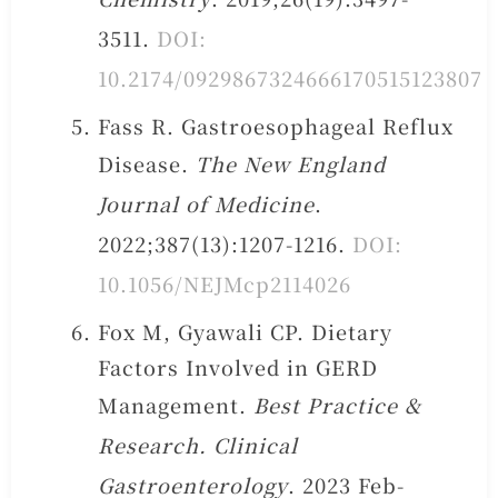
3511.
DOI:
10.2174/0929867324666170515123807
Fass R. Gastroesophageal Reflux
Disease.
The New England
Journal of Medicine
.
2022;387(13):1207-1216.
DOI:
10.1056/NEJMcp2114026
Fox M, Gyawali CP. Dietary
Factors Involved in GERD
Management.
Best Practice &
Research. Clinical
Gastroenterology
. 2023 Feb-