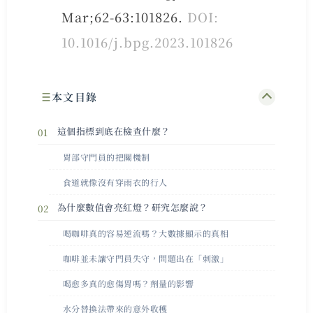
Mar;62-63:101826.
DOI:
10.1016/j.bpg.2023.101826
本文目錄
這個指標到底在檢查什麼？
胃部守門員的把關機制
食道就像沒有穿雨衣的行人
為什麼數值會亮紅燈？研究怎麼說？
喝咖啡真的容易逆流嗎？大數據顯示的真相
咖啡並未讓守門員失守，問題出在「刺激」
喝愈多真的愈傷胃嗎？劑量的影響
水分替換法帶來的意外收穫