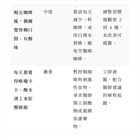
中度
嘗試每天
調整習慣
喝完咖啡
減少一杯
後觀察 2
後，偶爾
咖啡，或
到 4 週，
覺得胸口
用白開水
未改善可
悶、有酸
替換。避
就醫。
味
免空腹喝
咖啡。
嚴重
暫停喝咖
立即就
每天都覺
啡與刺激
醫，配合
得喉嚨卡
性食物。
醫師建議
卡、酸水
尋求醫師
的療程追
湧上來影
開立制酸
蹤。
響睡眠
劑或黏膜
保護藥
物。