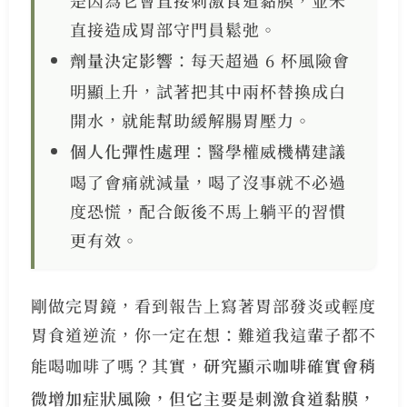
是因為它會直接刺激食道黏膜，並未
直接造成胃部守門員鬆弛。
劑量決定影響
：每天超過 6 杯風險會
明顯上升，試著把其中兩杯替換成白
開水，就能幫助緩解腸胃壓力。
個人化彈性處理
：醫學權威機構建議
喝了會痛就減量，喝了沒事就不必過
度恐慌，配合飯後不馬上躺平的習慣
更有效。
剛做完胃鏡，看到報告上寫著胃部發炎或輕度
胃食道逆流，你一定在想：難道我這輩子都不
能喝咖啡了嗎？其實，
研究顯示咖啡確實會稍
微增加症狀風險，但它主要是刺激食道黏膜，