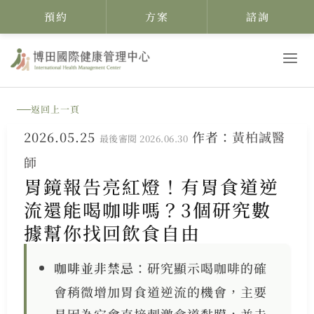
預約
方案
諮詢
跳
至
主
返回上一頁
要
2026.05.25
作者：
黃柏誠醫
內
最後審閱 2026.06.30
師
容
胃鏡報告亮紅燈！有胃食道逆
流還能喝咖啡嗎？3個研究數
據幫你找回飲食自由
咖啡並非禁忌
：研究顯示喝咖啡的確
會稍微增加胃食道逆流的機會，主要