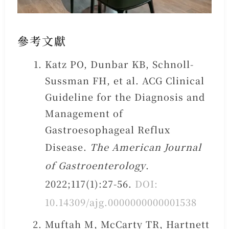
參考文獻
Katz PO, Dunbar KB, Schnoll-
Sussman FH, et al. ACG Clinical
Guideline for the Diagnosis and
Management of
Gastroesophageal Reflux
Disease.
The American Journal
of Gastroenterology
.
2022;117(1):27-56.
DOI:
10.14309/ajg.0000000000001538
Muftah M, McCarty TR, Hartnett