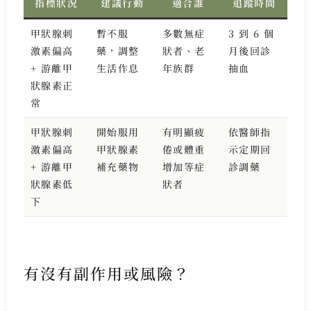
指標狀況
建議行動
適合誰
追蹤時間
甲狀腺刺
暫不服
多數無症
3 到 6 個
激素偏高
藥，調整
狀者、老
月後回診
+ 游離甲
生活作息
年族群
抽血
狀腺素正
常
甲狀腺刺
開始服用
有明顯疲
依醫師指
激素偏高
甲狀腺素
倦或體重
示定期回
+ 游離甲
補充藥物
增加等症
診調藥
狀腺素低
狀者
下
有沒有副作用或風險？