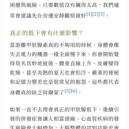
困擾與風險。只要數值沒有飆得太高，我們通
[1]
[2]
[5]
常會建議先在旁邊安靜觀察就好
。
真正的低下會有什麼影響？
當游離甲狀腺素真的不夠用的時候，身體會像
失去電力的機器一樣全面慢下來。你會開始覺
得莫名其妙地疲倦、體重直線上升、皮膚變得
乾燥，甚至炎熱的夏天也會怕冷。嚴重的便秘
和記憶力變差也是很常見的抱怨，這些都代表
[5]
[6]
身體真的缺乏荷爾蒙了
。
如果一直不去理會真正的甲狀腺低下，後續引
發的併發症會讓人相當頭痛。心血管疾病的發
生風險會大幅增加，大腦整體的認知功能也會