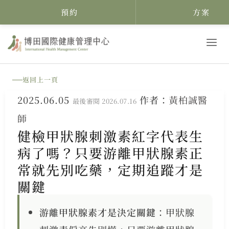
預約
方案
跳
至
主
返回上一頁
要
2025.06.05
作者：
黃柏誠醫
內
最後審閱 2026.07.16
師
容
健檢甲狀腺刺激素紅字代表生
病了嗎？只要游離甲狀腺素正
常就先別吃藥，定期追蹤才是
關鍵
游離甲狀腺素才是決定關鍵
：甲狀腺