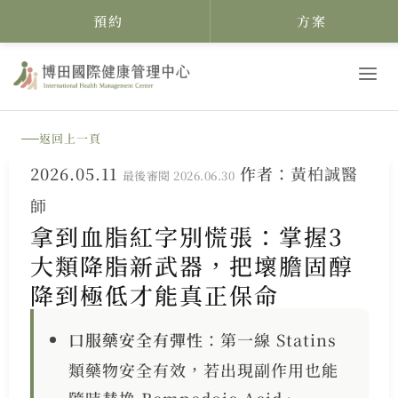
預約
方案
跳
至
主
返回上一頁
要
2026.05.11
作者：
黃柏誠醫
內
最後審閱 2026.06.30
師
容
拿到血脂紅字別慌張：掌握3
大類降脂新武器，把壞膽固醇
降到極低才能真正保命
口服藥安全有彈性
：第一線 Statins
類藥物安全有效，若出現副作用也能