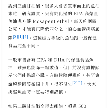
說到三酸甘油酯，很多人會去買市面上的魚油
來吃。研究證實，只有純化過的 EPA 高劑量
魚油處方藥 Icosapent ethyl，每天吃到四
公克，才能真正降低四分之一的心血管疾病風
[2]
[1]
[4]
險
。這種處方等級的魚油跟一般保健
食品完全不同。
一般市售含有 EPA 和 DHA 的保健食品魚
油，雖然也能降一點數值，但目前沒有證據顯
示它們能保護心臟。有時候隨便亂吃，甚至會
[2]
[1]
讓壞膽固醇微幅上升，得不償失
。大家
挑選魚油時一定要特別謹慎。
如果三酸甘油酯高得太離譜，超過 500