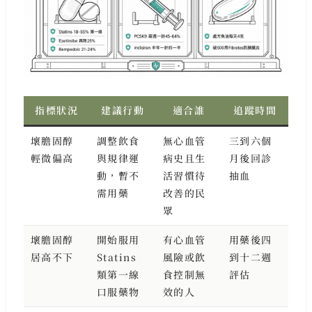
指標狀況
建議行動
適合誰
追蹤時間
壞膽固醇
調整飲食
無心血管
三到六個
輕微偏高
與規律運
病史且生
月後回診
動，暫不
活習慣待
抽血
需用藥
改善的民
眾
壞膽固醇
開始服用
有心血管
用藥後四
居高不下
Statins
風險或飲
到十二週
類第一線
食控制無
評估
口服藥物
效的人