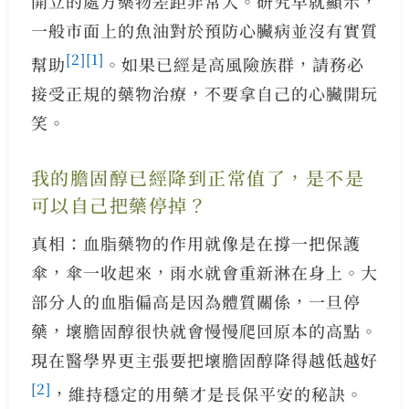
開立的處方藥物差距非常大。研究早就顯示，
一般市面上的魚油對於預防心臟病並沒有實質
[2]
[1]
幫助
。如果已經是高風險族群，請務必
接受正規的藥物治療，不要拿自己的心臟開玩
笑。
我的膽固醇已經降到正常值了，是不是
可以自己把藥停掉？
真相：血脂藥物的作用就像是在撐一把保護
傘，傘一收起來，雨水就會重新淋在身上。大
部分人的血脂偏高是因為體質關係，一旦停
藥，壞膽固醇很快就會慢慢爬回原本的高點。
現在醫學界更主張要把壞膽固醇降得越低越好
[2]
，維持穩定的用藥才是長保平安的秘訣。