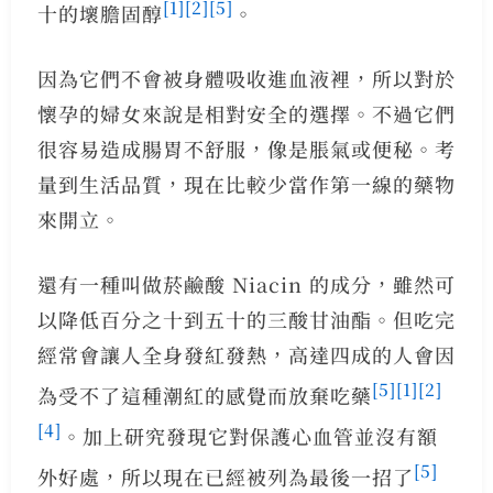
[1]
[2]
[5]
十的壞膽固醇
。
因為它們不會被身體吸收進血液裡，所以對於
懷孕的婦女來說是相對安全的選擇。不過它們
很容易造成腸胃不舒服，像是脹氣或便秘。考
量到生活品質，現在比較少當作第一線的藥物
來開立。
還有一種叫做菸鹼酸 Niacin 的成分，雖然可
以降低百分之十到五十的三酸甘油酯。但吃完
經常會讓人全身發紅發熱，高達四成的人會因
[5]
[1]
[2]
為受不了這種潮紅的感覺而放棄吃藥
[4]
。加上研究發現它對保護心血管並沒有額
[5]
外好處，所以現在已經被列為最後一招了