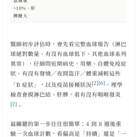
意減重
>10%、肝
脾腫大
醫師初步評估時，會先看完整血球報告（淋巴
球絕對數量、有沒有血球低下、其他血球系列
異常），仔細問近期病史、用藥、自體免疫症
狀、有沒有發燒／夜間盜汗／體重減輕這些
[2]
[6]
「B 症狀」，以及疫苗接種狀況
。理學
檢查會摸淋巴結、肝脾，看有沒有咽喉發炎
[2]
。
最關鍵的第一步往往很簡單：4 到 8 週後重
驗一次血球計數，看偏高是「持續」還是「一