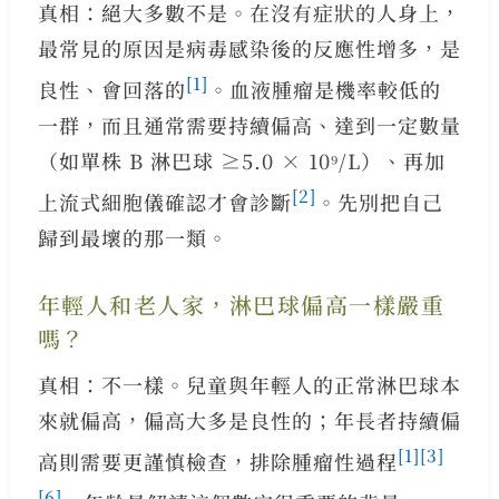
真相：絕大多數不是。在沒有症狀的人身上，
最常見的原因是病毒感染後的反應性增多，是
[1]
良性、會回落的
。血液腫瘤是機率較低的
一群，而且通常需要持續偏高、達到一定數量
（如單株 B 淋巴球 ≥5.0 × 10⁹/L）、再加
[2]
上流式細胞儀確認才會診斷
。先別把自己
歸到最壞的那一類。
年輕人和老人家，淋巴球偏高一樣嚴重
嗎？
真相：不一樣。兒童與年輕人的正常淋巴球本
來就偏高，偏高大多是良性的；年長者持續偏
[1]
[3]
高則需要更謹慎檢查，排除腫瘤性過程
[6]