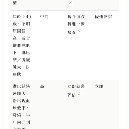
續
[2]
年齡 >40
中高
轉介血液
儘速安排
歲、不明
科進一步
原因偏
[6]
檢查
高，或合
併血球低
下、淋巴
結／脾臟
腫大、B
症狀
淋巴結快
高
立即就醫
立即
速腫大、
[2]
評估
新出現血
球低下、
發燒、半
年內非刻