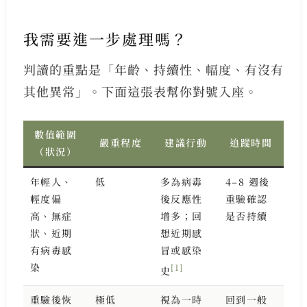
我需要進一步處理嗎？
判讀的重點是「年齡、持續性、幅度、有沒有
其他異常」。下面這張表幫你對號入座。
數值範圍
嚴重程度
建議行動
追蹤時間
（狀況）
年輕人、
低
多為病毒
4–8 週後
輕度偏
後反應性
重驗確認
高、無症
增多；回
是否持續
狀、近期
想近期感
有病毒感
冒或感染
染
[1]
史
重驗後恢
極低
視為一時
回到一般