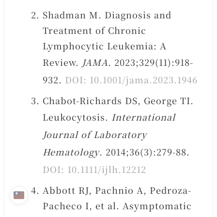
Shadman M. Diagnosis and
Treatment of Chronic
Lymphocytic Leukemia: A
Review.
JAMA
. 2023;329(11):918-
932.
DOI: 10.1001/jama.2023.1946
Chabot-Richards DS, George TI.
Leukocytosis.
International
Journal of Laboratory
Hematology
. 2014;36(3):279-88.
DOI: 10.1111/ijlh.12212
Abbott RJ, Pachnio A, Pedroza-
Pacheco I, et al. Asymptomatic