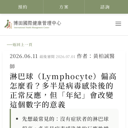
預約
方案
諮詢
跳
至
主
返回上一頁
要
2026.06.11
作者：
黃柏誠醫
內
最後審閱 2026.07.01
師
容
淋巴球（Lymphocyte）偏高
怎麼看？多半是病毒感染後的
正常反應，但「年紀」會改變
這個數字的意義
先想最常見的
：沒有症狀者的淋巴球