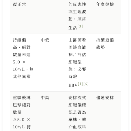
復正常
的反應性
年度健檢
或生理波
動，照常
[3]
生活
持續偏
中低
由醫師看
持續追蹤
高、絕對
周邊血液
趨勢
數量未達
抹片評估
5.0 ×
細胞型
10⁹/L、無
態；必要
其他異常
時驗
[1]
[6]
EBV
重驗後淋
中高
安排流式
儘速安排
巴球絕對
細胞儀確
數量
認是否為
≥5.0 ×
單株，轉
10⁹/L 持
介血液科