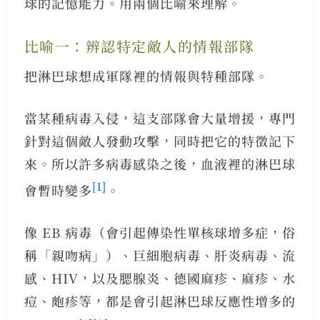
球的記憶能力。用兩個比喻來理解。
比喻一：辨認特定敵人的情報部隊
把淋巴球想成軍隊裡的情報與特種部隊。
當某種病毒入侵，這支部隊會大量增援，專門
針對這個敵人發動攻擊，同時把它的特徵記下
來。所以許多病毒感染之後，血液裡的淋巴球
[1]
會暫時變多
。
像 EB 病毒（會引起傳染性單核球增多症，俗
稱「親吻病」）、巨細胞病毒、肝炎病毒、流
感、HIV，以及腮腺炎、德國麻疹、麻疹、水
痘、皰疹等，都是會引起淋巴球反應性增多的