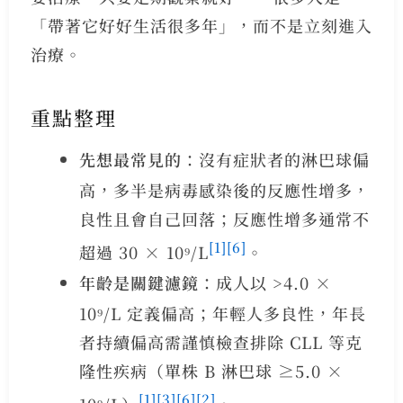
「帶著它好好生活很多年」，而不是立刻進入
治療。
重點整理
先想最常見的
：沒有症狀者的淋巴球偏
高，多半是病毒感染後的反應性增多，
良性且會自己回落；反應性增多通常不
[1]
[6]
超過 30 × 10⁹/L
。
年齡是關鍵濾鏡
：成人以 >4.0 ×
10⁹/L 定義偏高；年輕人多良性，年長
者持續偏高需謹慎檢查排除 CLL 等克
隆性疾病（單株 B 淋巴球 ≥5.0 ×
[1]
[3]
[6]
[2]