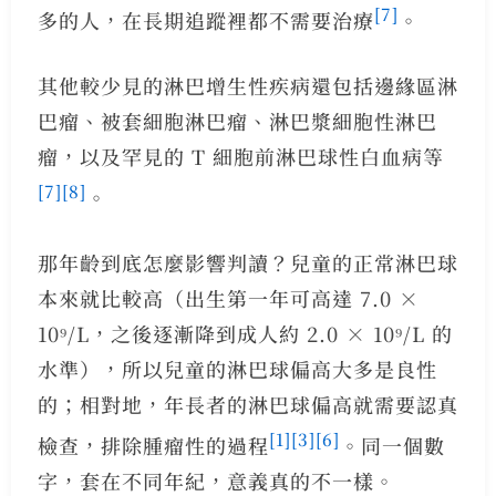
[7]
多的人，在長期追蹤裡都不需要治療
。
其他較少見的淋巴增生性疾病還包括邊緣區淋
巴瘤、被套細胞淋巴瘤、淋巴漿細胞性淋巴
瘤，以及罕見的 T 細胞前淋巴球性白血病等
[7]
[8]
。
那年齡到底怎麼影響判讀？兒童的正常淋巴球
本來就比較高（出生第一年可高達 7.0 ×
10⁹/L，之後逐漸降到成人約 2.0 × 10⁹/L 的
水準），所以兒童的淋巴球偏高大多是良性
的；相對地，年長者的淋巴球偏高就需要認真
[1]
[3]
[6]
檢查，排除腫瘤性的過程
。同一個數
字，套在不同年紀，意義真的不一樣。