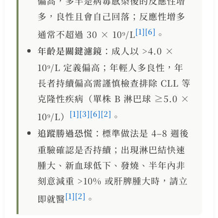
偏高，多半是病毒感染後的反應性增
多，良性且會自己回落；反應性增多
[1]
[6]
通常不超過 30 × 10⁹/L
。
年齡是關鍵濾鏡
：成人以 >4.0 ×
10⁹/L 定義偏高；年輕人多良性，年
長者持續偏高需謹慎檢查排除 CLL 等
克隆性疾病（單株 B 淋巴球 ≥5.0 ×
[1]
[3]
[6]
[2]
10⁹/L）
。
追蹤勝過恐慌
：標準做法是 4–8 週後
重驗確認是否持續；出現淋巴結快速
腫大、新血球低下、發燒、半年內非
刻意減重 >10% 或肝脾腫大時，請立
[1]
[2]
即就醫
。