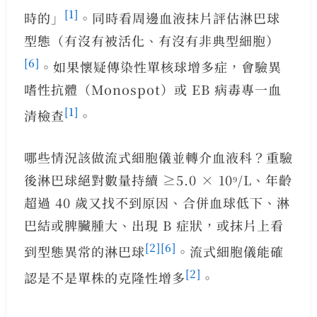
[1]
時的」
。同時看周邊血液抹片評估淋巴球
型態（有沒有被活化、有沒有非典型細胞）
[6]
。如果懷疑傳染性單核球增多症，會驗異
嗜性抗體（Monospot）或 EB 病毒專一血
[1]
清檢查
。
哪些情況該做流式細胞儀並轉介血液科？重驗
後淋巴球絕對數量持續 ≥5.0 × 10⁹/L、年齡
超過 40 歲又找不到原因、合併血球低下、淋
巴結或脾臟腫大、出現 B 症狀，或抹片上看
[2]
[6]
到型態異常的淋巴球
。流式細胞儀能確
[2]
認是不是單株的克隆性增多
。