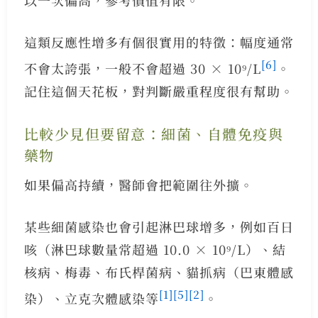
這類反應性增多有個很實用的特徵：幅度通常
[6]
不會太誇張，一般不會超過 30 × 10⁹/L
。
記住這個天花板，對判斷嚴重程度很有幫助。
比較少見但要留意：細菌、自體免疫與
藥物
如果偏高持續，醫師會把範圍往外擴。
某些細菌感染也會引起淋巴球增多，例如百日
咳（淋巴球數量常超過 10.0 × 10⁹/L）、結
核病、梅毒、布氏桿菌病、貓抓病（巴東體感
[1]
[5]
[2]
染）、立克次體感染等
。