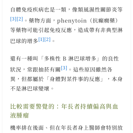
自體免疫疾病也是一類，像類風濕性關節炎等
[3]
[2]
。藥物方面，phenytoin（抗癲癇藥）
等藥物可能引起免疫反應，造成帶有非典型淋
[1]
[2]
巴球的增多
。
還有一種叫「多株性 B 淋巴球增多」的良性
[3]
狀況，常跟抽菸有關
。這些原因雖然各
異，但都屬於「身體對某件事的反應」，本身
不是淋巴球變壞。
比較需要警覺的：年長者持續偏高與血
液腫瘤
機率排在後面、但在年長者身上醫師會特別放