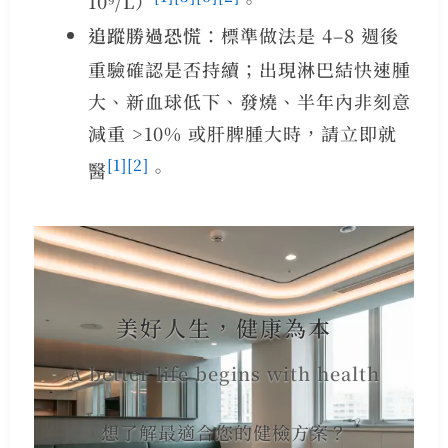
10⁹/L）
。
追蹤勝過恐慌
：標準做法是 4–8 週後
重驗確認是否持續；出現淋巴結快速腫
大、新血球低下、發燒、半年內非刻意
減重 >10% 或肝脾腫大時，請立即就
[1]
[2]
醫
。
美好人生，健康為本
A better life begins with health
想了解最適合您的健檢方案？