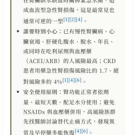
在腎臟缺水缺血時關掉緊急水閘，造
成血流型急性腎損傷，這是最常見也
[1]
[2]
[4]
通常可逆的一型
。
誰要特別小心
：已有慢性腎臟病、心
臟衰竭、肝硬化腹水、脫水、年長、
或同時在吃利尿劑與血壓藥
（ACEI/ARB）的人風險最高；CKD
患者用藥急性腎損傷風險比約 1.7、絕
[1]
[4]
[6]
對風險多約 4%
。
安全使用原則
：腎功能正常者依劑
量、最短天數、配足水分使用；避免
NSAIDs 與血壓藥併用，高風險族群
先找醫師討論替代止痛方式，發現異
[4]
[6]
常及早停藥多能恢復
。