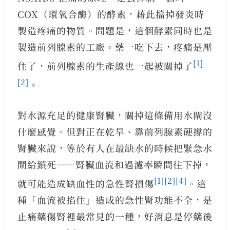
COX（環氧合酶）的酵素，藉此擋掉發炎時
製造疼痛的物質。問題是，這個酵素同時也是
製造前列腺素的工廠。藥一吃下去，疼痛是壓
[1]
住了，前列腺素的生產線也一起被關掉了
[2]
。
對水源充足的健康腎臟，關掉這條備用水閘沒
什麼感覺。但對正在乾旱、靠前列腺素硬撐的
腎臟來說，等於有人在最缺水的時候把緊急水
閘給鎖死——腎臟血流和過濾率瞬間往下掉，
[1]
[2]
[4]
就可能造成缺血性的急性腎損傷
。這
種「血流被掐住」造成的急性腎功能不全，是
止痛藥傷腎裡最常見的一種，好消息是停藥後