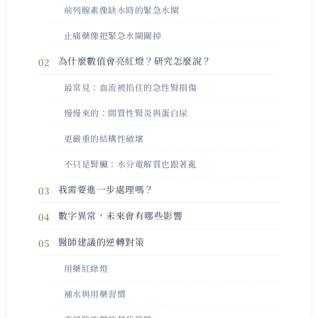
前列腺素像缺水時的緊急水閘
止痛藥像把緊急水閘關掉
為什麼數值會亮紅燈？研究怎麼說？
最常見：血流被掐住的急性腎損傷
慢慢來的：間質性腎炎與蛋白尿
更嚴重的結構性破壞
不只是腎臟：水分電解質也跟著亂
我需要進一步處理嗎？
數字異常，未來會有哪些影響
醫師建議的逆轉對策
用藥紅綠燈
補水與用藥習慣