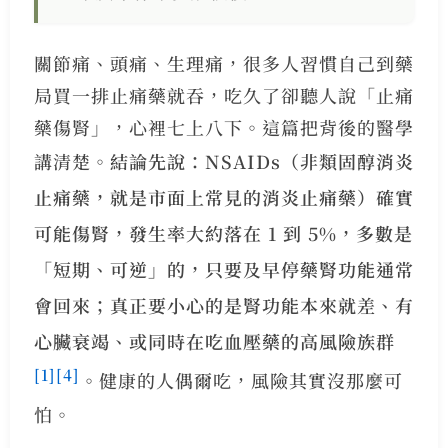
關節痛、頭痛、生理痛，很多人習慣自己到藥
局買一排止痛藥就吞，吃久了卻聽人說「止痛
藥傷腎」，心裡七上八下。這篇把背後的醫學
講清楚。
結論先說：NSAIDs（非類固醇消炎
止痛藥，就是市面上常見的消炎止痛藥）確實
可能傷腎，發生率大約落在 1 到 5%，多數是
「短期、可逆」的，只要及早停藥腎功能通常
會回來；真正要小心的是腎功能本來就差、有
心臟衰竭、或同時在吃血壓藥的高風險族群
[1]
[4]
。
健康的人偶爾吃，風險其實沒那麼可
怕。