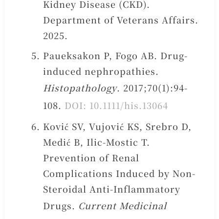
Kidney Disease (CKD).
Department of Veterans Affairs.
2025.
Paueksakon P, Fogo AB. Drug-
induced nephropathies.
Histopathology
. 2017;70(1):94-
108.
DOI: 10.1111/his.13064
Ković SV, Vujović KS, Srebro D,
Medić B, Ilic-Mostic T.
Prevention of Renal
Complications Induced by Non-
Steroidal Anti-Inflammatory
Drugs.
Current Medicinal