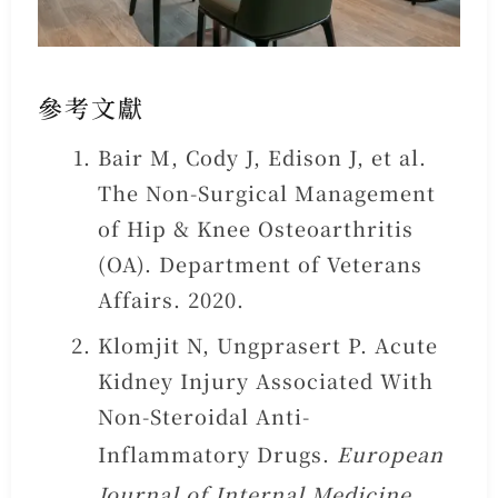
參考文獻
Bair M, Cody J, Edison J, et al.
The Non-Surgical Management
of Hip & Knee Osteoarthritis
(OA). Department of Veterans
Affairs. 2020.
Klomjit N, Ungprasert P. Acute
Kidney Injury Associated With
Non-Steroidal Anti-
Inflammatory Drugs.
European
Journal of Internal Medicine
.