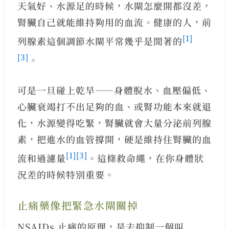
天氣好、水源足的時候，水閘怎麼開都沒差，
腎臟自己就能維持夠用的血流。健康的人，前
[1]
列腺素這個調節水閘平常幾乎是閒著的
[3]
。
可是一旦碰上乾旱——身體脫水、血壓偏低、
心臟衰竭打不出足夠的血、或腎功能本來就退
化，水源變得吃緊，腎臟就會大量分泌前列腺
素，把進水的血管撐開，硬是維持住腎臟的血
[1]
[3]
流和過濾量
。這條救命繩，在你身體狀
況差的時候特別重要。
止痛藥像把緊急水閘關掉
NSAIDs 止痛的原理，是去抑制一個叫