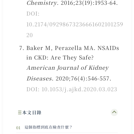
Chemistry
. 2016;23(19):1953-64.
DOI:
10.2174/09298673236661602101259
20
Baker M, Perazella MA. NSAIDs
in CKD: Are They Safe?
American Journal of Kidney
Diseases
. 2020;76(4):546-557.
DOI: 10.1053/j.ajkd.2020.03.023
本文目錄
這個指標到底在檢查什麼？