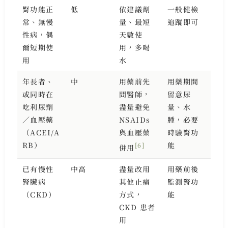
腎功能正
低
依建議劑
一般健檢
常、無慢
量、最短
追蹤即可
性病，偶
天數使
爾短期使
用，多喝
用
水
年長者、
中
用藥前先
用藥期間
或同時在
問醫師，
留意尿
吃利尿劑
盡量避免
量、水
／血壓藥
NSAIDs
腫，必要
（ACEI/A
與血壓藥
時驗腎功
RB）
能
[6]
併用
已有慢性
中高
盡量改用
用藥前後
腎臟病
其他止痛
監測腎功
（CKD）
方式，
能
CKD 患者
用