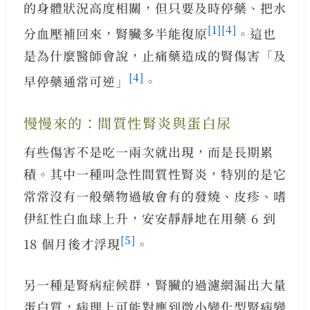
的身體狀況高度相關，但只要及時停藥、把水
[1]
[4]
分血壓補回來，腎臟多半能復原
。這也
是為什麼醫師會說，止痛藥造成的腎傷害「及
[4]
早停藥通常可逆」
。
慢慢來的：間質性腎炎與蛋白尿
有些傷害不是吃一兩次就出現，而是長期累
積。其中一種叫急性間質性腎炎，特別的是它
常常沒有一般藥物過敏會有的發燒、皮疹、嗜
伊紅性白血球上升，安安靜靜地在用藥 6 到
[5]
18 個月後才浮現
。
另一種是腎病症候群，腎臟的過濾網漏出大量
蛋白質，病理上可能對應到微小變化型腎病變