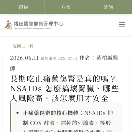
預約
方案
諮詢
跳
至
主
返回上一頁
要
2026.06.11
作者：
黃柏誠醫
內
最後審閱 2026.07.01
師
容
長期吃止痛藥傷腎是真的嗎？
NSAIDs 怎麼搞壞腎臟、哪些
人風險高、該怎麼用才安全
止痛藥傷腎的核心機轉
：NSAIDs 抑
制 COX 酵素、擋掉前列腺素，等於