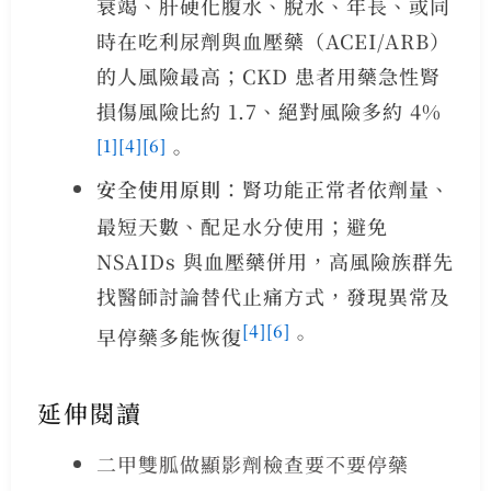
衰竭、肝硬化腹水、脫水、年長、或同
時在吃利尿劑與血壓藥（ACEI/ARB）
的人風險最高；CKD 患者用藥急性腎
損傷風險比約 1.7、絕對風險多約 4%
[1]
[4]
[6]
。
安全使用原則
：腎功能正常者依劑量、
最短天數、配足水分使用；避免
NSAIDs 與血壓藥併用，高風險族群先
找醫師討論替代止痛方式，發現異常及
[4]
[6]
早停藥多能恢復
。
延伸閱讀
二甲雙胍做顯影劑檢查要不要停藥