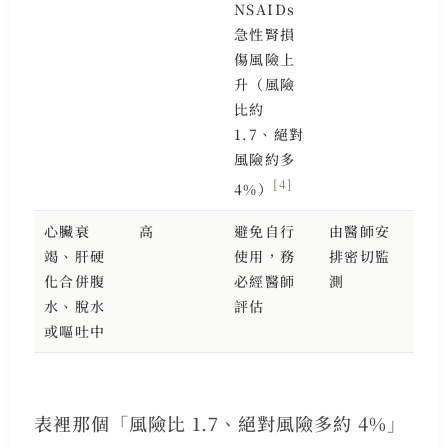
NSAIDs
急性腎損
傷風險上
升（風險
比約
1.7、絕對
風險約多
[4]
4%）
心臟衰
高
避免自行
由醫師安
竭、肝硬
使用，務
排密切監
化合併腹
必經醫師
測
水、脫水
評估
或嘔吐中
表裡那個「風險比 1.7、絕對風險多約 4%」