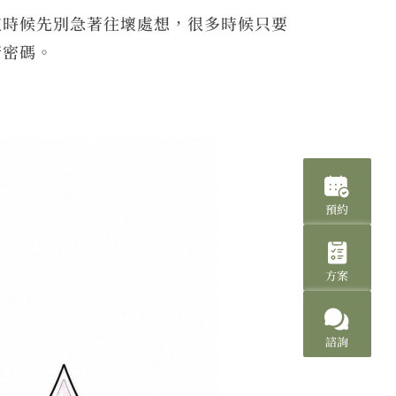
這時候先別急著往壞處想，很多時候只要
康密碼。
預約
方案
諮詢