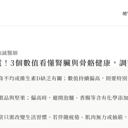
總
柏誠醫師
慌！3個數值看懂腎臟與骨骼健康，調
食不均或維生素D缺乏有關；數值持續偏高，則要特別
製品與堅果；偏高時，避開泡麵、香腸等含有化學添加
常只需改變生活習慣。若伴隨疲倦、肌肉無力或抽筋，