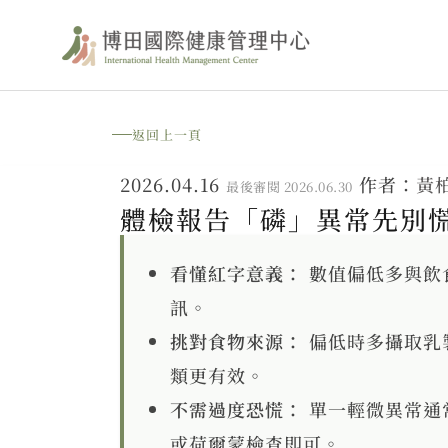
跳
至
主
要
返回上一頁
內
2026.04.16
作者：
黃
最後審閱 2026.06.30
容
體檢報告「磷」異常先別
看懂紅字意義：
數值偏低多與飲
訊。
挑對食物來源：
偏低時多攝取乳
類更有效。
不需過度恐慌：
單一輕微異常通
或荷爾蒙檢查即可。