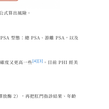
用公式算出風險。
A 型態：總 PSA、游離 PSA，以及
[4]
[3]
準確度又更高一些
。目前 PHI 經美
激肽釋放酶 2），再把肛門指診結果、年齡