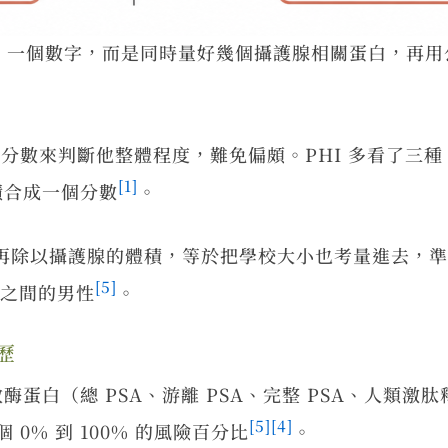
A 一個數字，而是同時量好幾個攝護腺相關蛋白，再
分數來判斷他整體程度，難免偏頗。PHI 多看了三種 PS
[1]
成績合成一個分數
。
HI 再除以攝護腺的體積，等於把學校大小也考量進去，
[5]
0 之間的男性
。
歷
放酶蛋白（總 PSA、游離 PSA、完整 PSA、人類
[5]
[4]
0% 到 100% 的風險百分比
。