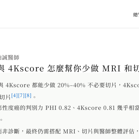
總
柏誠醫師
 4Kscore 怎麼幫你少做 MRI 和
與 4Kscore 都能少做 20%–40% 不必要切片，4Ksco
[4]
[7]
[8]
 切片
。
度癌的判別力 PHI 0.82、4Kscore 0.81 幾乎相
。
而非診斷，最終仍需搭配 MRI、切片與醫師整體評估