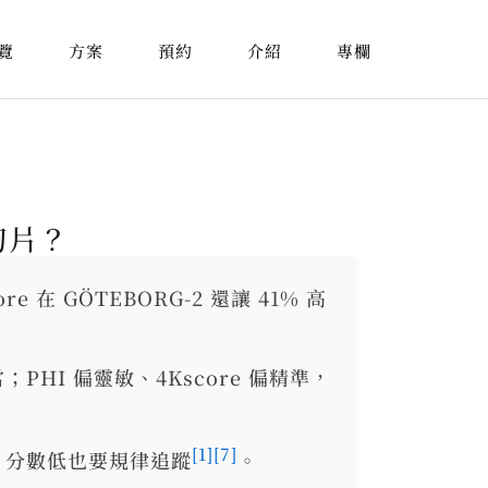
覽
方案
預約
介紹
專欄
切片？
re 在 GÖTEBORG-2 還讓 41% 高
當；PHI 偏靈敏、4Kscore 偏精準，
[1]
[7]
，分數低也要規律追蹤
。