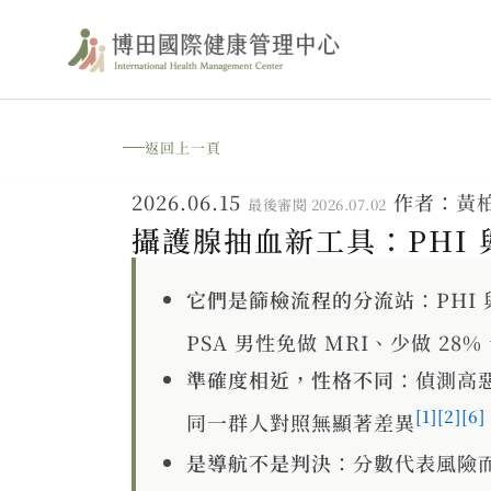
跳
至
主
要
返回上一頁
內
2026.06.15
作者：
黃
最後審閱 2026.07.02
容
攝護腺抽血新工具：PHI 與
它們是篩檢流程的分流站
：PHI 
PSA 男性免做 MRI、少做 28%
準確度相近，性格不同
：偵測高惡性
[1]
[2]
[6]
同一群人對照無顯著差異
是導航不是判決
：分數代表風險