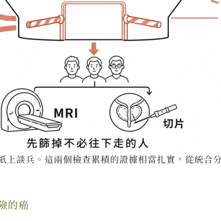
紙上談兵。這兩個檢查累積的證據相當扎實，從統合
險的癌