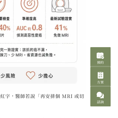
預約
方案
標」）紅字，醫師若說「再安排個 MRI 或切
諮詢