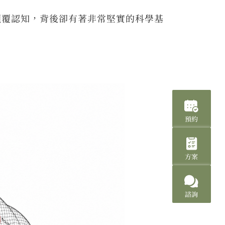
顛覆認知，背後卻有著非常堅實的科學基
預約
方案
諮詢