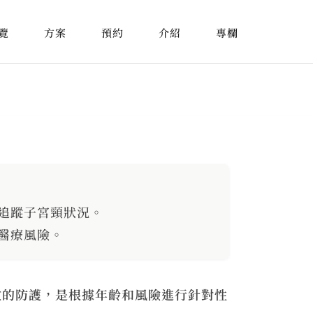
覽
方案
預約
介紹
專欄
追蹤子宮頸狀況。
醫療風險。
效的防護，是根據年齡和風險進行針對性