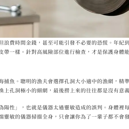
但浪費時間金錢，甚至可能引發不必要的恐慌。年紀
皮帶一樣。針對高風險部位進行檢查，才是保護身體
海捕魚。聰明的漁夫會選擇孔洞大小適中的漁網，精
換上孔洞極小的細網，最後撈上來的往往都是沒有意
偽陽性」，也就是儀器太過靈敏造成的誤判。身體裡
端靈敏的儀器掃描全身，只會讓你為了一輩子都不會