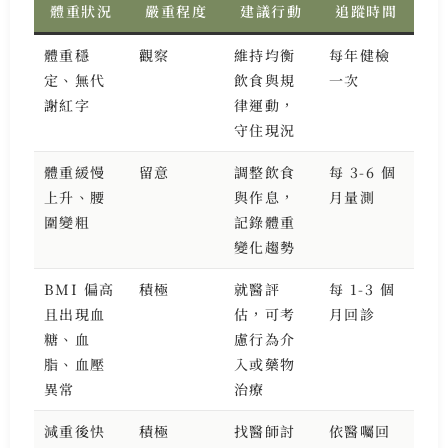
體重狀況
嚴重程度
建議行動
追蹤時間
體重穩
觀察
維持均衡
每年健檢
定、無代
飲食與規
一次
謝紅字
律運動，
守住現況
體重緩慢
留意
調整飲食
每 3-6 個
上升、腰
與作息，
月量測
圍變粗
記錄體重
變化趨勢
BMI 偏高
積極
就醫評
每 1-3 個
且出現血
估，可考
月回診
糖、血
慮行為介
脂、血壓
入或藥物
異常
治療
減重後快
積極
找醫師討
依醫囑回