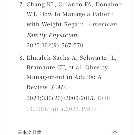
Chang KL, Orlando FA, Donahoo
WT. How to Manage a Patient
with Weight Regain.
American
Family Physician
.
2020;102(9):567-570.
Elmaleh-Sachs A, Schwartz JL,
Bramante CT, et al. Obesity
Management in Adults: A
Review.
JAMA
.
2023;330(20):2000-2015.
DOI:
10.1001/jama.2023.19897
本文目錄