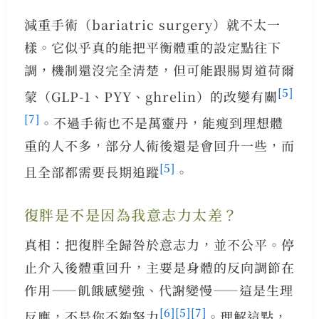
減重手術（bariatric surgery）就不太一
樣。它似乎真的能把平衡體重的設定點往下
調，機制還沒完全清楚，但可能跟腸胃道荷爾
[5]
蒙（GLP-1、PYY、ghrelin）的改變有關
[7]
。不過手術也不是萬靈丹，能瘦到理想體
重的人不多，部分人術後還是會回升一些，而
[5]
且全部都需要長期追蹤
。
復胖是不是因為我意志力太差？
真相：把復胖全歸咎於意志力，並不公平。停
止介入後體重回升，主要是身體的反向調節在
作用——飢餓感變強、代謝變慢——這是生理
[6]
[5]
[7]
反應，不是你不夠努力
。理解這點，