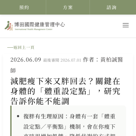
預約
方案
諮詢
跳
至
主
返回上一頁
要
2026.06.09
作者：
黃柏誠醫
內
最後審閱 2026.07.01
師
容
減肥瘦下來又胖回去？關鍵在
身體的「體重設定點」，研究
告訴你能不能調
復胖有生理原因
：身體有一套「體重
設定點／平衡點」機制，會在你瘦下