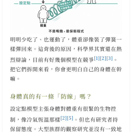
明明少吃了、也運動了，體重卻像裝了彈簧一
樣彈回來。這背後的原因，科學界其實還在熱
[1]
[2]
[3]
烈辯論，目前有好幾個模型在競爭
。
把它們拆開來看，你會更明白自己的身體在幹
嘛。
身體真的有一條「防線」嗎？
設定點模型主張身體對體重有很緊的生物控
[2]
[5]
制，像冷氣恆溫那樣
。但也有研究者持
保留態度。大型族群的觀察研究並沒有一致地