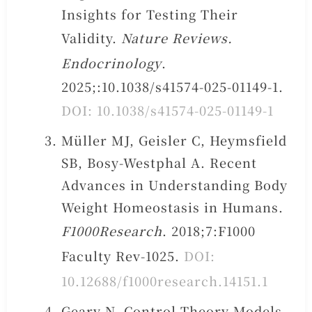
Insights for Testing Their
Validity.
Nature Reviews.
Endocrinology
.
2025;:10.1038/s41574-025-01149-1.
DOI: 10.1038/s41574-025-01149-1
Müller MJ, Geisler C, Heymsfield
SB, Bosy-Westphal A. Recent
Advances in Understanding Body
Weight Homeostasis in Humans.
F1000Research
. 2018;7:F1000
Faculty Rev-1025.
DOI:
10.12688/f1000research.14151.1
Geary N. Control-Theory Models