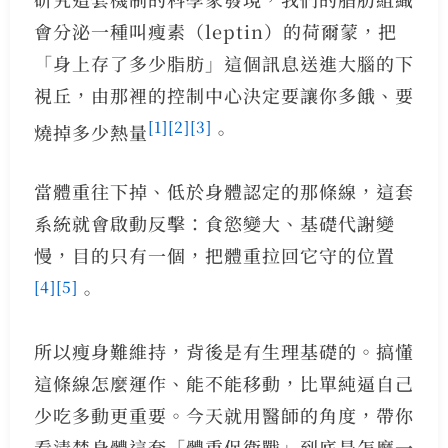
會分泌一種叫瘦素（leptin）的荷爾蒙，把
「身上存了多少脂肪」這個訊息送進大腦的下
視丘，由那裡的控制中心決定要讓你多餓、要
[1]
[2]
[3]
燒掉多少熱量
。
當體重往下掉、低於身體認定的那條線，這套
系統就會啟動反擊：食慾變大、基礎代謝變
慢，目的只有一個，把體重拉回它守的位置
[4]
[5]
。
所以瘦身難維持，背後是有生理基礎的。搞懂
這條線怎麼運作、能不能移動，比單純逼自己
少吃多動更重要。今天就用醫師的角度，帶你
看清楚身體這套「體重保衛戰」到底是怎麼一