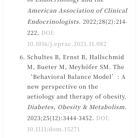
American Association of Clinical
Endocrinologists
. 2022;28(2):214-
222.
DOI:
10.1016/j.eprac.2021.11.082
Schultes B, Ernst B, Hallschmid
M, Bueter M, Meyhöfer SM. The
‘Behavioral Balance Model’: A
new perspective on the
aetiology and therapy of obesity.
Diabetes, Obesity & Metabolism
.
2023;25(12):3444-3452.
DOI:
10.1111/dom.15271