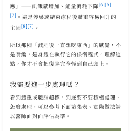
[6]
[5]
應」——飢餓感增加、能量消耗下降
[7]
。這是停藥或結束療程後體重容易回升的
[8]
[7]
主因
。
所以那種「減肥後一直想吃東西」的感覺，不
是嘴饞，是身體在執行它的保衛程式。理解這
點，你才不會把復胖完全怪到自己頭上。
我需要進一步處理嗎？
看到體重或體脂超標，到底要不要積極處理、
怎麼處理，可以參考下面這張表。實際做法請
以醫師面對面評估為準。