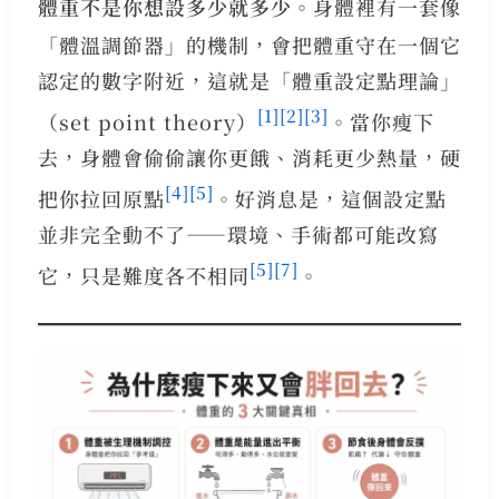
體重不是你想設多少就多少。
身體裡有一套像
「體溫調節器」的機制，會把體重守在一個它
認定的數字附近，這就是「體重設定點理論」
[1]
[2]
[3]
（set point theory）
。當你瘦下
去，身體會偷偷讓你更餓、消耗更少熱量，硬
[4]
[5]
把你拉回原點
。好消息是，這個設定點
並非完全動不了——環境、手術都可能改寫
[5]
[7]
它，只是難度各不相同
。