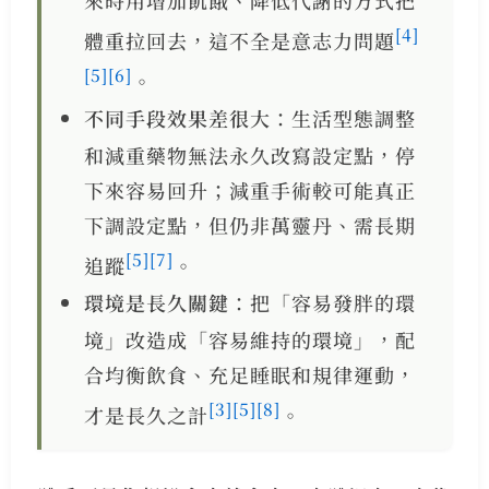
來時用增加飢餓、降低代謝的方式把
[4]
體重拉回去，這不全是意志力問題
[5]
[6]
。
不同手段效果差很大
：生活型態調整
和減重藥物無法永久改寫設定點，停
下來容易回升；減重手術較可能真正
下調設定點，但仍非萬靈丹、需長期
[5]
[7]
追蹤
。
環境是長久關鍵
：把「容易發胖的環
境」改造成「容易維持的環境」，配
合均衡飲食、充足睡眠和規律運動，
[3]
[5]
[8]
才是長久之計
。