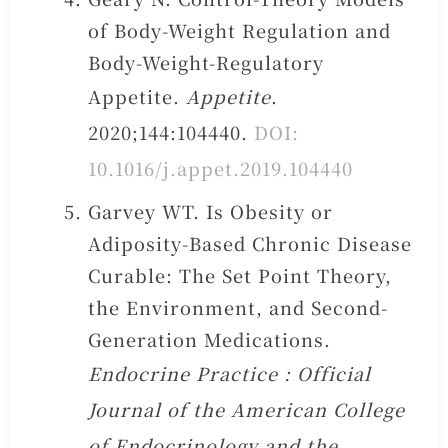
of Body-Weight Regulation and
Body-Weight-Regulatory
Appetite.
Appetite
.
2020;144:104440.
DOI:
10.1016/j.appet.2019.104440
Garvey WT. Is Obesity or
Adiposity-Based Chronic Disease
Curable: The Set Point Theory,
the Environment, and Second-
Generation Medications.
Endocrine Practice : Official
Journal of the American College
of Endocrinology and the