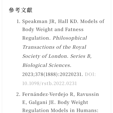
參考文獻
Speakman JR, Hall KD. Models of
Body Weight and Fatness
Regulation.
Philosophical
Transactions of the Royal
Society of London. Series B,
Biological Sciences
.
2023;378(1888):20220231.
DOI:
10.1098/rstb.2022.0231
Fernández-Verdejo R, Ravussin
E, Galgani JE. Body Weight
Regulation Models in Humans: