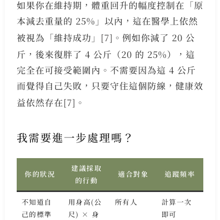
如果你在維持期，體重回升的幅度控制在「原
本減去重量的 25%」以內，這在醫學上依然
被視為「維持成功」
[7]
。例如你減了 20 公
斤，後來復胖了 4 公斤（20 的 25%），這
完全在可接受範圍內。不需要因為這 4 公斤
而覺得自己失敗，只要守住這個防線，健康效
益依然存在
[7]
。
我需要進一步處理嗎？
建議採取
你的狀況
適合對象
追蹤頻率
的行動
不知道自
用身高(公
所有人
計算一次
己的標準
尺) × 身
即可