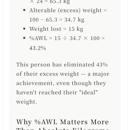
× 24 = 65.3 kg
Alterable (excess) weight =
100 − 65.3 = 34.7 kg
Weight lost = 15 kg
%AWL = 15 ÷ 34.7 × 100 =
43.2%
This person has eliminated 43%
of their excess weight — a major
achievement, even though they
haven't reached their "ideal"
weight.
Why %AWL Matters More