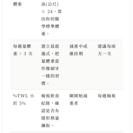
體重
高(公尺)
× 24，算
出你的醫
學標準體
重。
每週量體
建立晨起
減重中或
建議每兩
重 < 3 次
儀式，把
維持期
天一次
量體重當
作像刷牙
一樣的習
慣。
%TWL 小
檢視飲食
剛開始減
每週檢視
於 5%
紀錄，確
重者
認是否有
隱形熱量
攝取。