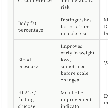
circumference
and metabolic
risk
Distinguishes
M
Body fat
fat loss from
D
percentage
muscle loss
b
Improves
early in weight
Blood
loss,
W
pressure
sometimes
before scale
changes
HbA1c /
Metabolic
E
fasting
improvement
m
glucose
indicator