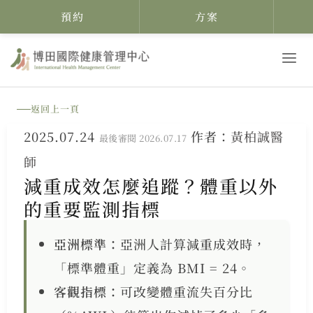
預約
方案
跳
至
主
返回上一頁
要
2025.07.24
作者：
黃柏誠醫
內
最後審閱 2026.07.17
師
容
減重成效怎麼追蹤？體重以外
的重要監測指標
亞洲標準：
亞洲人計算減重成效時，
「標準體重」定義為 BMI = 24。
客觀指標：
可改變體重流失百分比