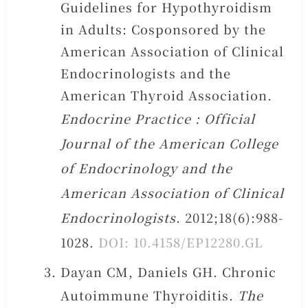
Guidelines for Hypothyroidism
in Adults: Cosponsored by the
American Association of Clinical
Endocrinologists and the
American Thyroid Association.
Endocrine Practice : Official
Journal of the American College
of Endocrinology and the
American Association of Clinical
Endocrinologists
. 2012;18(6):988-
1028.
DOI: 10.4158/EP12280.GL
Dayan CM, Daniels GH. Chronic
Autoimmune Thyroiditis.
The