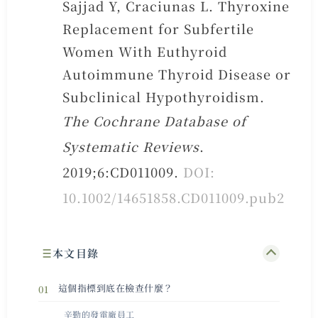
Sajjad Y, Craciunas L. Thyroxine
Replacement for Subfertile
Women With Euthyroid
Autoimmune Thyroid Disease or
Subclinical Hypothyroidism.
The Cochrane Database of
Systematic Reviews
.
2019;6:CD011009.
DOI:
10.1002/14651858.CD011009.pub2
本文目錄
這個指標到底在檢查什麼？
辛勤的發電廠員工