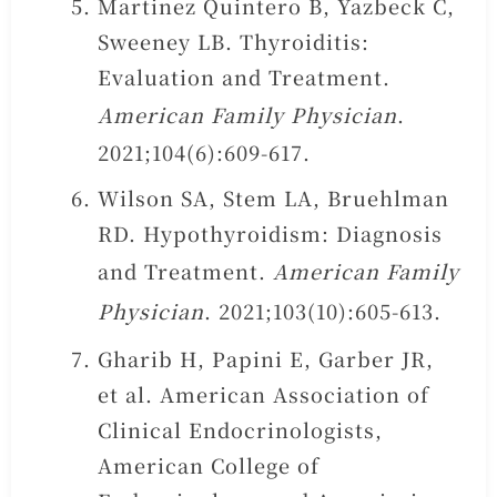
Martinez Quintero B, Yazbeck C,
Sweeney LB. Thyroiditis:
Evaluation and Treatment.
American Family Physician
.
2021;104(6):609-617.
Wilson SA, Stem LA, Bruehlman
RD. Hypothyroidism: Diagnosis
and Treatment.
American Family
Physician
. 2021;103(10):605-613.
Gharib H, Papini E, Garber JR,
et al. American Association of
Clinical Endocrinologists,
American College of