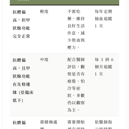
輕度
不需吃
每年定期
抗體偏
藥，維持
抽血追蹤
高，但甲
良好生活
1 次
狀腺功能
作息，減
完全正常
少熬夜與
壓力。
中度
配合醫師
每 3 到 6
抗體偏
評估，觀
個月追蹤
高，且甲
察是否有
1 次
狀腺功能
疲倦、怕
在及格邊
冷等症
緣 (亞臨床
狀，多數
低下)
仍以觀察
為主。
需積極處
需要開始
依醫師指
抗體偏
理
補充甲狀
示按時服