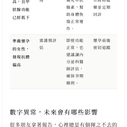
高，且甲
腺素，幫
藥並定期
狀腺功能
助身體恢
回診
已經低下
復正常運
作。
需謹慎評
即使功能
懷孕前後
準備懷孕
估
正常，也
密切追蹤
的女性，
建議讓內
發現抗體
分泌科醫
偏高
師評估，
確保孕期
順利。
數字異常，未來會有哪些影響
很多朋友拿著報告，心裡總是有個揮之不去的