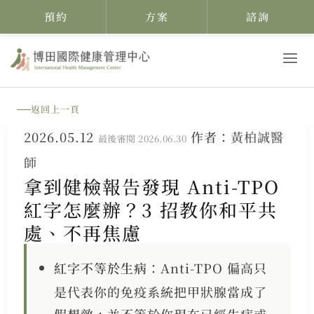
預約
方案
諮詢
跳
至
主
返回上一頁
要
2026.05.12
作者：
黃柏誠醫
內
最後審閱 2026.06.30
師
容
拿到健檢報告發現 Anti-TPO
紅字怎麼辦？3 招教你和平共
處、不再焦慮
紅字不等於生病
：Anti-TPO 偏高只
是代表你的免疫系統把甲狀腺當成了