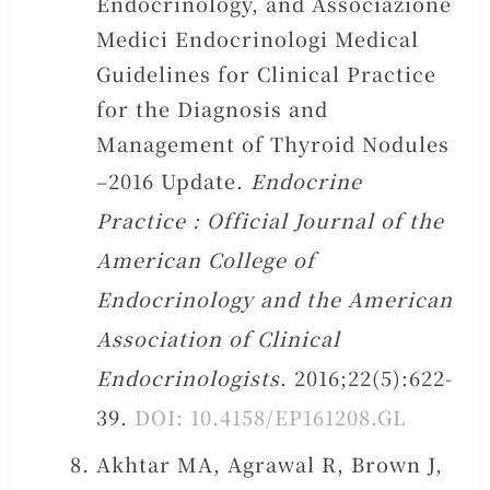
Endocrinology, and Associazione
Medici Endocrinologi Medical
Guidelines for Clinical Practice
for the Diagnosis and
Management of Thyroid Nodules
–2016 Update.
Endocrine
Practice : Official Journal of the
American College of
Endocrinology and the American
Association of Clinical
Endocrinologists
. 2016;22(5):622-
39.
DOI: 10.4158/EP161208.GL
Akhtar MA, Agrawal R, Brown J,