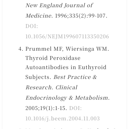
New England Journal of
Medicine
. 1996;335(2):99-107.
DOI:
10.1056/NEJM199607113350206
Prummel MF, Wiersinga WM.
Thyroid Peroxidase
Autoantibodies in Euthyroid
Subjects.
Best Practice &
Research. Clinical
Endocrinology & Metabolism
.
2005;19(1):1-15.
DOI:
10.1016/j.beem.2004.11.003