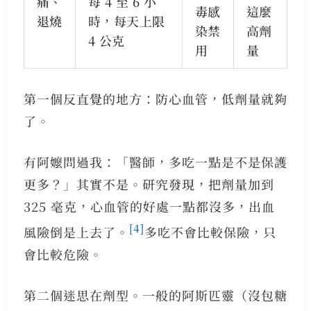
痛、
每 4 至 6 小
毒感
這麼
退燒
時，每天上限
染禁
高劑
4 公克
用
量
第一個反直覺的地方：防心血管，低劑量就夠
了。
有阿嬤問過我：「醫師，多吃一點是不是保護
更多？」其實不是。研究發現，把劑量加到
325 毫克，心血管的好處一點都沒多，出血
[4]
風險倒是上去了。
多吃不會比較保險，只
會比較危險。
第二個迷思在劑型。一般的阿斯匹靈（沒包糖