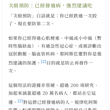
次級預防：已經發過病，強烈建議吃
「次級預防」白話就是：你已經跌過一次跤
了，現在要防第二次。
如果你已經得過心肌梗塞、中風或小中風（暫
時性腦缺血）、有過急性冠心症，或被診斷出
冠狀動脈、腦血管疾病，那阿斯匹靈對你是強
[2]
烈建議的保護。
目的就是防止再發作一
次。
這個用法的證據非常硬。超過 200 項研究、
加起來涵蓋超過 20 萬名病人，都站在它這
[2]
邊。
對這群已經發過病的人，規律吃阿斯
匹靈，好處明顯比風險大。這時候自己亂停