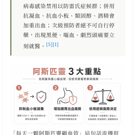
病毒感染禁用以防雷氏症候群；併用
抗凝血、抗血小板、類固醇、酒精會
加重出血；次級預防者絕不可自行停
藥，出現黑便、嘔血、劇烈頭痛要立
[5]
[1]
刻就醫。
「每天一顆阿斯匹靈顧血管」這句話流傳很