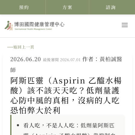
預約
方案
諮詢
跳
至
主
返回上一頁
要
2026.06.20
作者：
黃柏誠醫
內
最後審閱 2026.07.01
師
容
阿斯匹靈（Aspirin 乙醯水楊
酸）該不該天天吃？低劑量護
心防中風的真相，沒病的人吃
恐怕弊大於利
看人吃，不是人人吃
：低劑量阿斯匹