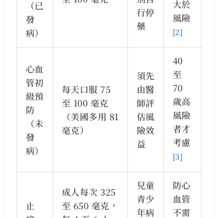
大於
（已
行停
風險
發
藥
病）
[2]
40
心血
至
須先
管初
70
每天口服 75
由醫
級預
歲高
至 100 毫克
師評
防
風險
（美國多用 81
估風
（未
者才
毫克）
險效
發
考慮
益
病）
[3]
兒童
防心
成人每次 325
青少
血管
止
至 650 毫克，
年病
不需