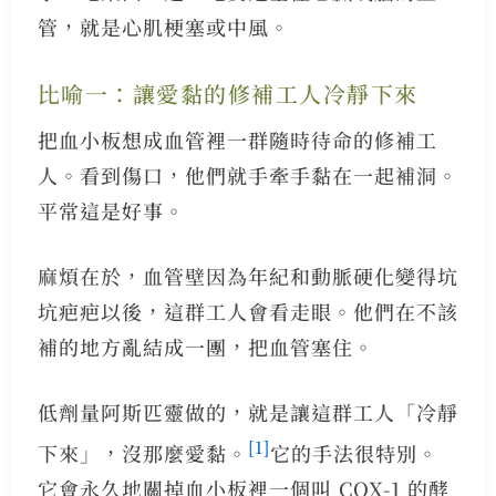
管，就是心肌梗塞或中風。
比喻一：讓愛黏的修補工人冷靜下來
把血小板想成血管裡一群隨時待命的修補工
人。看到傷口，他們就手牽手黏在一起補洞。
平常這是好事。
麻煩在於，血管壁因為年紀和動脈硬化變得坑
坑疤疤以後，這群工人會看走眼。他們在不該
補的地方亂結成一團，把血管塞住。
低劑量阿斯匹靈做的，就是讓這群工人「冷靜
[1]
下來」，沒那麼愛黏。
它的手法很特別。
它會永久地關掉血小板裡一個叫 COX-1 的酵