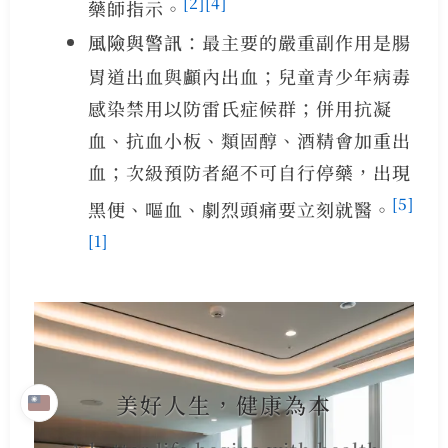
[2]
[4]
藥師指示。
風險與警訊
：最主要的嚴重副作用是腸
胃道出血與顱內出血；兒童青少年病毒
感染禁用以防雷氏症候群；併用抗凝
血、抗血小板、類固醇、酒精會加重出
血；次級預防者絕不可自行停藥，出現
[5]
黑便、嘔血、劇烈頭痛要立刻就醫。
[1]
美好人生，健康為本