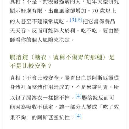
真相：不是。對沒發過病的人，近年大型研究
顯示好處有限，出血風險卻增加。70 歲以上
[3]
[5]
的人甚至不建議常規吃。
把它當保養品
天天吞，反而可能弊大於利。吃不吃，要由醫
師看你的個人風險來決定。
腸溶錠（糖衣、號稱不傷胃的那種）是
不是比較安全？
真相：不會比較安全。腸胃出血是阿斯匹靈從
身體裡面整體作用造成的，不是藥錠刮胃，所
[4]
以包了腸溶衣一樣擋不掉。
腸溶錠反而可
能因為吸收不穩定，讓一部分人變成「吃了效
[4]
果不夠」的阿斯匹靈抗性。