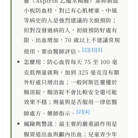
靈（Aspirin 乙醯水楊酸）靠抑制血
小板防血栓，對已有心肌梗塞、中風
等病史的人是強烈建議的次級預防；
但對沒發過病的人，初級預防好處有
限、出血增加，70 歲以上不建議常規
[2]
[3]
[5]
使用，要由醫師評估。
怎麼用
：防心血管每天 75 至 100 毫
克低劑量就夠，加到 325 毫克沒有額
外好處只增出血；一般阿斯匹靈優於
腸溶錠，腸溶錠不會比較安全還可能
效果不穩；劑量與是否服用一律依醫
[2]
[4]
師處方、藥師指示。
風險與警訊
：最主要的嚴重副作用是
腸胃道出血與顱內出血；兒童青少年