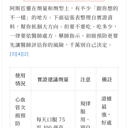
阿斯匹靈在劑量和劑型上，有不少「跟你想的
不一樣」的地方。下面這張表整理自實證資
料，幫你抓個大方向。但要不要吃、吃多少，
一律要依醫師處方、藥師指示。初級預防更要
先讓醫師評估你的風險，千萬別自己決定。
[3]
[4]
[2]
使用
實證建議劑量
注意
備註
情況
證據
心血
規律
最
管次
服
強，
級預
每天口服 75
用、
好處
防
至 100 毫克
別自