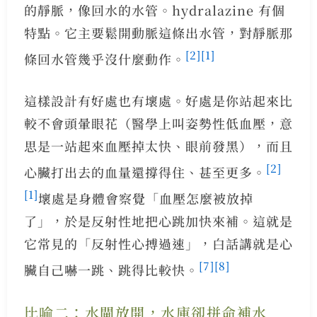
的靜脈，像回水的水管。hydralazine 有個
特點。它主要鬆開動脈這條出水管，對靜脈那
[2]
[1]
條回水管幾乎沒什麼動作。
這樣設計有好處也有壞處。好處是你站起來比
較不會頭暈眼花（醫學上叫姿勢性低血壓，意
思是一站起來血壓掉太快、眼前發黑），而且
[2]
心臟打出去的血量還撐得住、甚至更多。
[1]
壞處是身體會察覺「血壓怎麼被放掉
了」，於是反射性地把心跳加快來補。這就是
它常見的「反射性心搏過速」，白話講就是心
[7]
[8]
臟自己嚇一跳、跳得比較快。
比喻二：水閘放開，水庫卻拼命補水