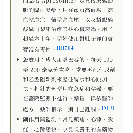
商品名 Apresoline）是直接放鬆動
脈的降血壓藥，用在嚴重高血壓、高
血壓急症、懷孕高血壓，以及搭配硝
酸異山梨酯治療某些心臟衰竭。用了
超過六十年，孕婦使用對肚子裡的寶
[1]
[7]
[4]
寶沒有毒性。
怎麼用
：成人用嘴巴吞的，每天 100
至 200 毫克分次吃，常要再配利尿劑
和乙型阻斷劑來壓住留水和心跳加
快。打針的劑型用在急症和孕婦，要
在醫院監測下進行。劑量一律依醫師
[5]
[1]
處方、藥師指示，別自己亂調。
副作用與監測
：常見頭痛、心悸、臉
紅、心跳變快。少見但嚴重的有藥物