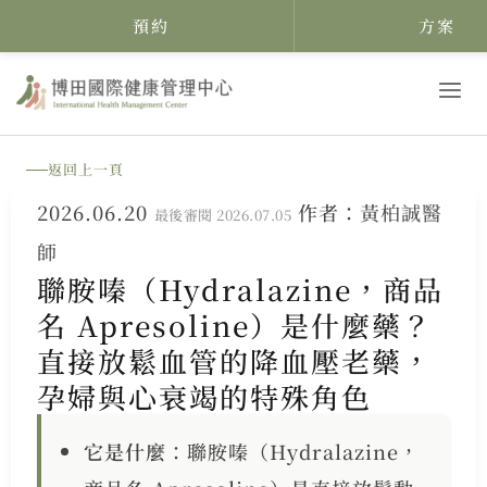
預約
方案
跳
至
主
返回上一頁
要
2026.06.20
作者：
黃柏誠醫
內
最後審閱 2026.07.05
師
容
聯胺嗪（Hydralazine，商品
名 Apresoline）是什麼藥？
直接放鬆血管的降血壓老藥，
孕婦與心衰竭的特殊角色
它是什麼
：聯胺嗪（Hydralazine，