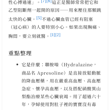
[7]
[8]
性心搏過速」。
這正是醫師常常把它和
乙型阻斷劑一起開的原因——用來壓住那顆跳
[5]
太快的心臟。
不過心臟血管已經有阻塞
（冠心病）的人要特別小心。如果出現胸痛、
[1]
[2]
胸悶，要立刻就醫。
重點整理
它是什麼
：聯胺嗪（Hydralazine，
商品名 Apresoline）是直接放鬆動脈
的降血壓藥，用在嚴重高血壓、高血壓
急症、懷孕高血壓，以及搭配硝酸異山
梨酯治療某些心臟衰竭。用了超過六十
年，孕婦使用對肚子裡的寶寶沒有毒