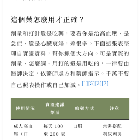
這個藥怎麼用才正確？
劑量和打針還是吃藥，要看你是治高血壓、是
急症、還是心臟衰竭，差很多。下面這張表整
理自實證資料，幫你抓個大方向。可是實際的
劑量、怎麼調、用打的還是用吃的，一律要由
醫師決定，依醫師處方和藥師指示。千萬不要
[1]
[5]
[3]
[7]
自己照表操作或自己加減。
實證建議
使用情況
給藥方式
注意
劑量
成人高血
每天 100
口服
常需搭配
壓（口
至 200 毫
利尿劑與