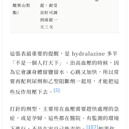
酸異山梨
起，耐受
酯）
良好可調
到兩錠一
天三次
這張表最重要的提醒，是 hydralazine 多半
「不是一個人打天下」。治高血壓的時候，因
為它會讓身體留鹽留水、心跳又加快，所以常
要再配利尿劑和乙型阻斷劑一起用，才能把這
[5]
些反作用壓下去。
打針的劑型，主要用在血壓需要趕快處理的急
症，或是孕婦。這些都在醫院、有監測的環境
[1]
[7]
下進行，不是在家自己能弄的。
如果你