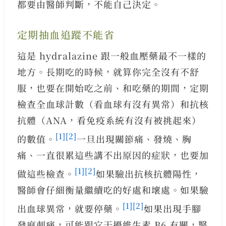
都要由醫師判斷，不能自己決定。
定期抽血追蹤不能省
這是 hydralazine 跟一般血壓藥最不一樣的
地方。長期吃的時候，就算你完全沒有不舒
服，也要在開始吃之前、和吃藥的期間，定期
檢查全血球計數（看血球有沒有異常）和抗核
抗體（ANA，看免疫系統有沒有被挑起來）
[1]
[2]
的數值。
一旦出現關節痛、發燒、胸
痛、一直很累這些講不出原因的症狀，也要加
[1]
[2]
做這些檢查。
如果驗出抗核抗體陽性，
醫師會仔細衡量繼續吃的好處和壞處。如果驗
[1]
[2]
出血球異常，就要停藥。
如果出現手腳
發麻刺痛，可能跟它干擾維生素 B6 有關，醫