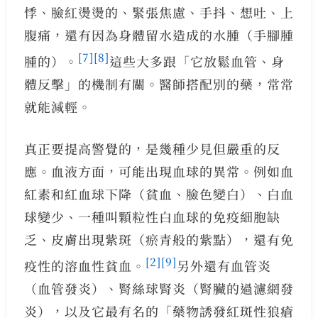
悸、臉紅燙燙的、緊張焦慮、手抖、想吐、上
腹痛，還有因為身體留水造成的水腫（手腳腫
[7]
[8]
腫的）。
這些大多跟「它放鬆血管、身
體反擊」的機制有關。醫師搭配別的藥，常常
就能減輕。
真正要提高警覺的，是幾種少見但嚴重的反
應。血液方面，可能出現血球的異常。例如血
紅素和紅血球下降（貧血、臉色變白）、白血
球變少、一種叫顆粒性白血球的免疫細胞缺
乏、皮膚出現紫斑（瘀青般的紫點），還有免
[2]
[9]
疫性的溶血性貧血。
另外還有血管炎
（血管發炎）、腎絲球腎炎（腎臟的過濾網發
炎），以及它最有名的「藥物誘發紅斑性狼瘡