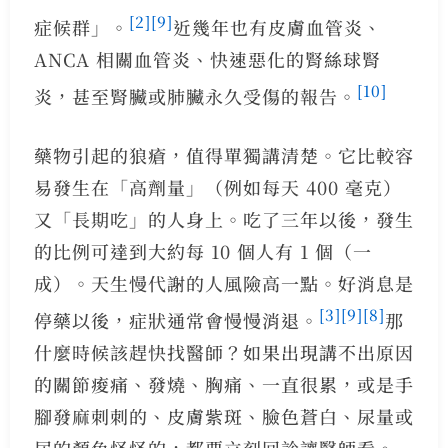
[2]
[9]
症候群」。
近幾年也有皮膚血管炎、
ANCA 相關血管炎、快速惡化的腎絲球腎
[10]
炎，甚至腎臟或肺臟永久受傷的報告。
藥物引起的狼瘡，值得單獨講清楚。它比較容
易發生在「高劑量」（例如每天 400 毫克）
又「長期吃」的人身上。吃了三年以後，發生
的比例可達到大約每 10 個人有 1 個（一
成）。天生慢代謝的人風險高一點。好消息是
[3]
[9]
[8]
停藥以後，症狀通常會慢慢消退。
那
什麼時候該趕快找醫師？如果出現講不出原因
的關節痠痛、發燒、胸痛、一直很累，或是手
腳發麻刺刺的、皮膚紫斑、臉色蒼白、尿量或