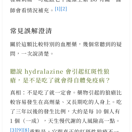
[1]
[2]
師會看情況補充。
常見誤解澄清
關於這顆比較特別的血壓藥，幾個常聽到的疑
問，一次說清楚。
聽說 hydralazine 會引起紅斑性狼
瘡，是不是吃了就會得自體免疫病？
真相：不是吃了就一定會。藥物引起的狼瘡比
較容易發生在高劑量、又長期吃的人身上。吃
了三年以後的發生比例，大約是每 10 個人有
1 個（一成），天生慢代謝的人風險高一點。
[3]
[9]
[8]
重點是，它跟真正的紅斑性狼瘡不一