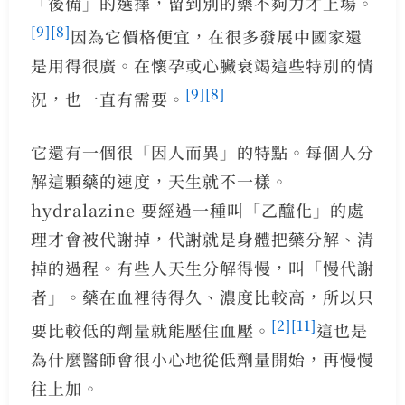
「後備」的選擇，留到別的藥不夠力才上場。
[9]
[8]
因為它價格便宜，在很多發展中國家還
是用得很廣。在懷孕或心臟衰竭這些特別的情
[9]
[8]
況，也一直有需要。
它還有一個很「因人而異」的特點。每個人分
解這顆藥的速度，天生就不一樣。
hydralazine 要經過一種叫「乙醯化」的處
理才會被代謝掉，代謝就是身體把藥分解、清
掉的過程。有些人天生分解得慢，叫「慢代謝
者」。藥在血裡待得久、濃度比較高，所以只
[2]
[11]
要比較低的劑量就能壓住血壓。
這也是
為什麼醫師會很小心地從低劑量開始，再慢慢
往上加。