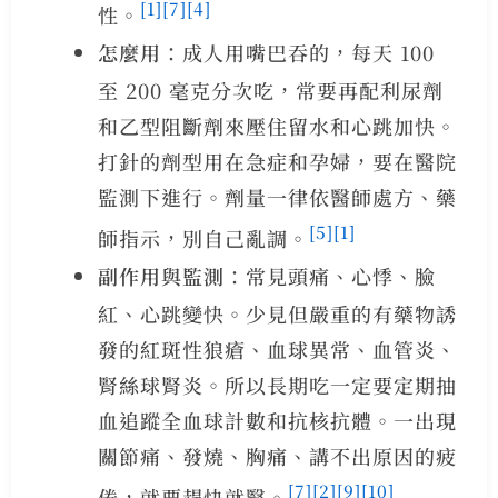
[1]
[7]
[4]
性。
怎麼用
：成人用嘴巴吞的，每天 100
至 200 毫克分次吃，常要再配利尿劑
和乙型阻斷劑來壓住留水和心跳加快。
打針的劑型用在急症和孕婦，要在醫院
監測下進行。劑量一律依醫師處方、藥
[5]
[1]
師指示，別自己亂調。
副作用與監測
：常見頭痛、心悸、臉
紅、心跳變快。少見但嚴重的有藥物誘
發的紅斑性狼瘡、血球異常、血管炎、
腎絲球腎炎。所以長期吃一定要定期抽
血追蹤全血球計數和抗核抗體。一出現
關節痛、發燒、胸痛、講不出原因的疲
[7]
[2]
[9]
[10]
倦，就要趕快就醫。