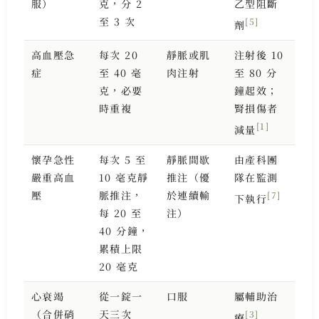
服）
克，分 2
乙型阻斷
至 3 次
[5]
劑
高血壓急
每次 20
靜脈或肌
注射後 10
症
至 40 毫
肉注射
至 80 分
克，必要
鐘起效；
時重複
腎損傷者
[1]
減量
懷孕急性
每次 5 至
靜脈間歇
由產科團
嚴重高血
10 毫克靜
推注（優
隊在監測
壓
脈推注，
於連續輸
[7]
下執行
每 20 至
注）
40 分鐘，
累積上限
20 毫克
心衰竭
從一錠一
口服
屬輔助治
（合併硝
天三次
[3]
療