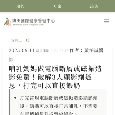
預約
方案
諮詢
跳
至
主
返回上一頁
要
2025.06.14
作者：
黃柏誠醫
內
最後審閱 2026.07.17
師
容
哺乳媽媽做電腦斷層或磁振造
影免驚！破解3大顯影劑迷
思，打完可以直接餵奶
打完常規電腦斷層或磁振造影顯影劑
後，媽媽可以直接正常哺乳，不需要
刻意擠掉母乳或暫停餵食。