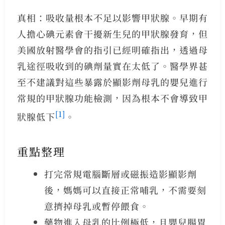
真相：吸收量根本不足以影響甲狀腺。早期有
人擔心碘元素會干擾新生兒的甲狀腺發育，但
美國放射醫學會的指引已經明確指出，透過母
乳途徑吸收到的碘劑量實在太低了。醫學界甚
至不建議對這些暴露於顯影劑母乳的嬰兒進行
常規的甲狀腺功能檢測，因為根本不會導致甲
[1]
狀腺低下
。
重點整理
打完常規電腦斷層或磁振造影顯影劑
後，媽媽可以直接正常哺乳，不需要刻
意擠掉母乳或暫停餵食。
藥物進入母乳的比例極低，且嬰兒腸胃