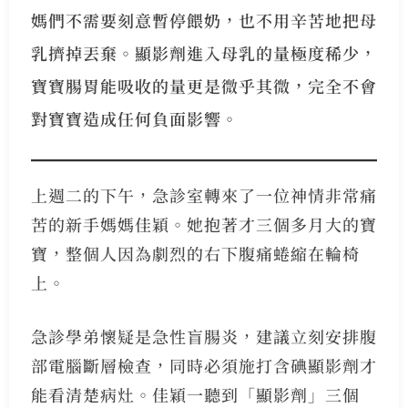
媽們不需要刻意暫停餵奶，也不用辛苦地把母
乳擠掉丟棄。顯影劑進入母乳的量極度稀少，
寶寶腸胃能吸收的量更是微乎其微，完全不會
對寶寶造成任何負面影響。
上週二的下午，急診室轉來了一位神情非常痛
苦的新手媽媽佳穎。她抱著才三個多月大的寶
寶，整個人因為劇烈的右下腹痛蜷縮在輪椅
上。
急診學弟懷疑是急性盲腸炎，建議立刻安排腹
部電腦斷層檢查，同時必須施打含碘顯影劑才
能看清楚病灶。佳穎一聽到「顯影劑」三個