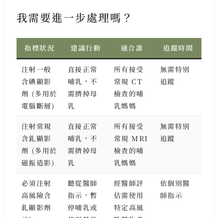
我需要進一步處理嗎？
指標狀況
建議行動
適合誰
追蹤時間
注射一般
直接正常
所有接受
無需特別
含碘顯影
哺乳，不
常規 CT
追蹤
劑 (多用於
需擠掉母
檢查的哺
電腦斷層)
乳
乳媽媽
注射常規
直接正常
所有接受
無需特別
含釓顯影
哺乳，不
常規 MRI
追蹤
劑 (多用於
需擠掉母
檢查的哺
磁振造影)
乳
乳媽媽
必須注射
聽從醫師
經醫師評
依個別醫
高風險含
指示，暫
估需使用
師指示
釓顯影劑
停哺乳或
特定高風