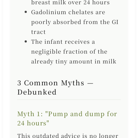
breast milk over 24 hours
Gadolinium chelates are
poorly absorbed from the GI
tract
The infant receives a
negligible fraction of the
already tiny amount in milk
3 Common Myths —
Debunked
Myth 1: "Pump and dump for
24 hours"
This outdated advice is no longer