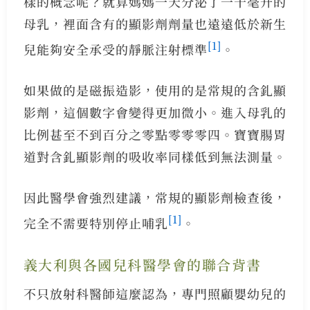
樣的概念呢？就算媽媽一天分泌了一千毫升的
母乳，裡面含有的顯影劑劑量也遠遠低於新生
[1]
兒能夠安全承受的靜脈注射標準
。
如果做的是磁振造影，使用的是常規的含釓顯
影劑，這個數字會變得更加微小。進入母乳的
比例甚至不到百分之零點零零零四。寶寶腸胃
道對含釓顯影劑的吸收率同樣低到無法測量。
因此醫學會強烈建議，常規的顯影劑檢查後，
[1]
完全不需要特別停止哺乳
。
義大利與各國兒科醫學會的聯合背書
不只放射科醫師這麼認為，專門照顧嬰幼兒的