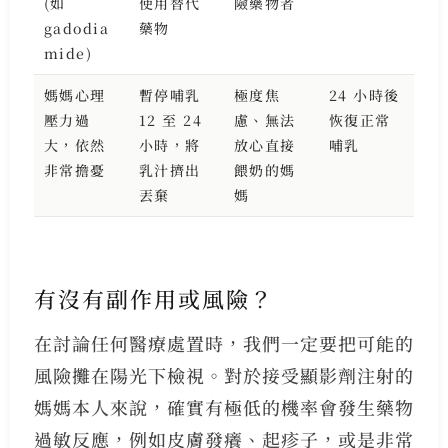
(如
使用替代
險藥物者
gadodia
藥物
mide)
媽媽心理
暫停哺乳
極度焦
24 小時後
壓力過
12 至 24
慮、無法
恢復正常
大，依然
小時，將
放心直接
哺乳
非常擔憂
乳汁擠出
餵奶的媽
丟棄
媽
有沒有副作用或風險？
在討論任何醫療處置時，我們一定要把可能的
風險攤在陽光下檢視。對於接受顯影劑注射的
媽媽本人來說，確實有極低的機率會發生藥物
過敏反應，例如皮膚發癢、起疹子，或是非常