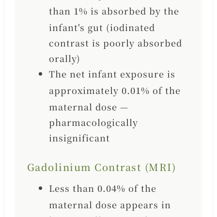
than
1%
is absorbed by the
infant's gut (iodinated
contrast is poorly absorbed
orally)
The net infant exposure is
approximately
0.01%
of the
maternal dose —
pharmacologically
insignificant
Gadolinium Contrast (MRI)
Less than
0.04%
of the
maternal dose appears in