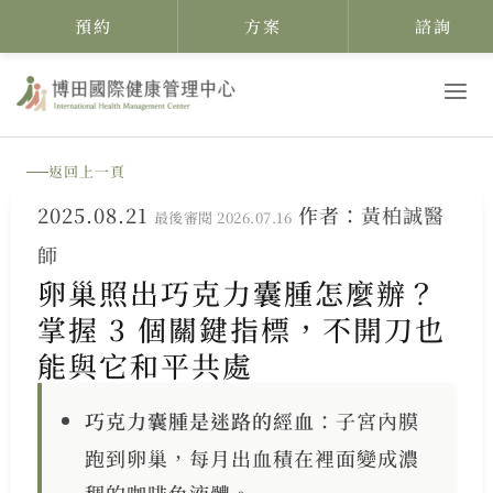
預約
方案
諮詢
跳
至
主
返回上一頁
要
2025.08.21
作者：
黃柏誠醫
內
最後審閱 2026.07.16
師
容
卵巢照出巧克力囊腫怎麼辦？
掌握 3 個關鍵指標，不開刀也
能與它和平共處
巧克力囊腫是迷路的經血
：子宮內膜
跑到卵巢，每月出血積在裡面變成濃