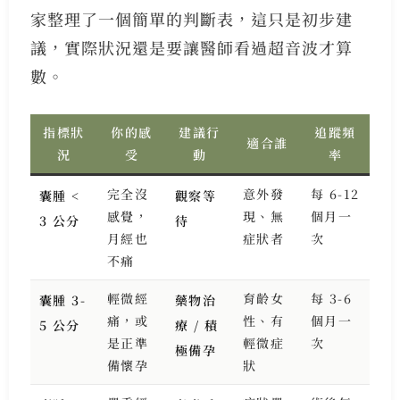
家整理了一個簡單的判斷表，這只是初步建
議，實際狀況還是要讓醫師看過超音波才算
數。
指標狀
你的感
建議行
追蹤頻
適合誰
況
受
動
率
完全沒
意外發
每 6-12
囊腫 <
觀察等
感覺，
現、無
個月一
3 公分
待
月經也
症狀者
次
不痛
輕微經
育齡女
每 3-6
囊腫 3-
藥物治
痛，或
性、有
個月一
5 公分
療 / 積
是正準
輕微症
次
極備孕
備懷孕
狀