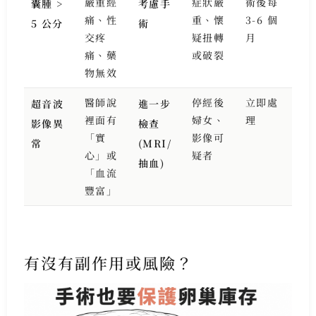
嚴重經
症狀嚴
術後每
囊腫 >
考慮手
痛、性
重、懷
3-6 個
5 公分
術
交疼
疑扭轉
月
痛、藥
或破裂
物無效
醫師說
停經後
立即處
超音波
進一步
裡面有
婦女、
理
影像異
檢查
「實
影像可
常
(MRI/
心」或
疑者
抽血)
「血流
豐富」
有沒有副作用或風險？