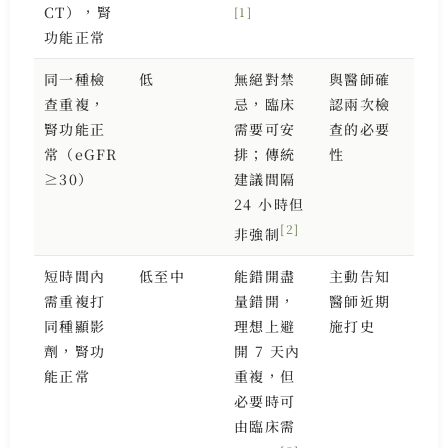
CT），腎
[1]
功能正常
同一種檢
低
無絕對禁
與醫師確
查重複，
忌，臨床
認兩次檢
腎功能正
需要可安
查的必要
常（eGFR
排；傳統
性
≥30）
建議間隔
24 小時但
[2]
非強制
短時間內
低至中
能錯開盡
主動告知
需重複打
量錯開，
醫師近期
同種顯影
理想上避
施打史
劑，腎功
開 7 天內
能正常
重複，但
必要時可
由臨床需