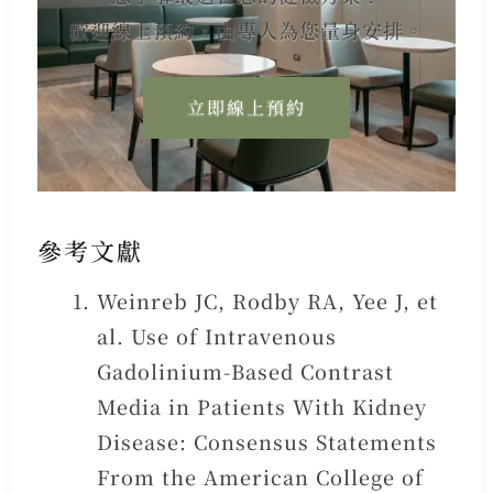
歡迎線上預約，由專人為您量身安排。
立即線上預約
參考文獻
Weinreb JC, Rodby RA, Yee J, et
al. Use of Intravenous
Gadolinium-Based Contrast
Media in Patients With Kidney
Disease: Consensus Statements
From the American College of