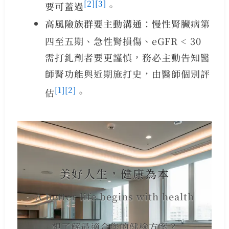
[2]
[3]
要可蓋過
。
高風險族群要主動溝通
：慢性腎臟病第
四至五期、急性腎損傷、eGFR < 30
需打釓劑者要更謹慎，務必主動告知醫
師腎功能與近期施打史，由醫師個別評
[1]
[2]
估
。
美好人生，健康為本
A better life begins with health
想了解最適合您的健檢方案？