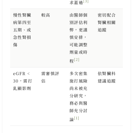
[3]
求蓋過
慢性腎臟
較高
由醫師個
密切配合
病第四至
別評估利
腎臟相關
五期、或
弊，更謹
追蹤
急性腎損
慎安排，
傷
可能調整
劑量或時
[2]
程
eGFR <
需審慎評
多次密集
依腎臟科
30，需打
估
施打風險
建議追蹤
釓顯影劑
尚未被充
分研究，
務必與醫
師充分討
[1]
論