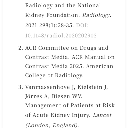
Radiology and the National
Kidney Foundation.
Radiology
.
2021;298(1):28-35.
DOI:
10.1148/radiol.2020202903
ACR Committee on Drugs and
Contrast Media. ACR Manual on
Contrast Media 2025. American
College of Radiology.
Vanmassenhove J, Kielstein J,
Jörres A, Biesen WV.
Management of Patients at Risk
of Acute Kidney Injury.
Lancet
(London, England)
.