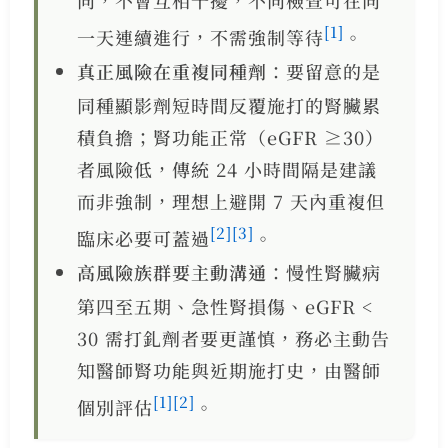
同，不會互相干擾，不同檢查可在同
[1]
一天連續進行，不需強制等待
。
真正風險在重複同種劑
：要留意的是
同種顯影劑短時間反覆施打的腎臟累
積負擔；腎功能正常（eGFR ≥30）
者風險低，傳統 24 小時間隔是建議
而非強制，理想上避開 7 天內重複但
[2]
[3]
臨床必要可蓋過
。
高風險族群要主動溝通
：慢性腎臟病
第四至五期、急性腎損傷、eGFR <
30 需打釓劑者要更謹慎，務必主動告
知醫師腎功能與近期施打史，由醫師
[1]
[2]
個別評估
。