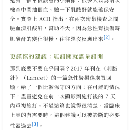
檢查中間抽個血、驗一下肌酸酐就能確保安
全。實際上 ACR 指出，在兩次密集檢查之間
驗血清肌酸酐，幫助不大，因為急性腎損傷時
[2]
肌酸酐的變化很慢，往往還沒反應出來
。
更謹慎的建議：能錯開就盡量錯開
那到底要不要在乎間隔？2017 年刊在《刺胳
針》（Lancet）的一篇急性腎損傷處置回
顧，給了一個比較保守的方向：在可能的情況
下，盡量避免在前一次顯影劑施打後的 7 天
內重複施打。不過這篇也說得很清楚，當臨床
上真的有需要時，這個建議可以被診斷的必要
[3]
性蓋過去
。