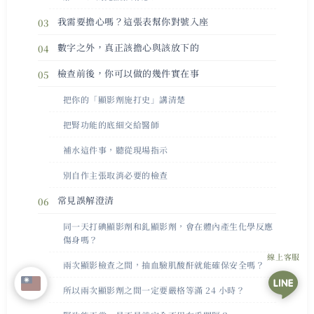
我需要擔心嗎？這張表幫你對號入座
數字之外，真正該擔心與該放下的
檢查前後，你可以做的幾件實在事
把你的「顯影劑施打史」講清楚
把腎功能的底細交給醫師
補水這件事，聽從現場指示
別自作主張取消必要的檢查
常見誤解澄清
同一天打碘顯影劑和釓顯影劑，會在體內產生化學反應
傷身嗎？
線上客服
兩次顯影檢查之間，抽血驗肌酸酐就能確保安全嗎？
所以兩次顯影劑之間一定要嚴格等滿 24 小時？