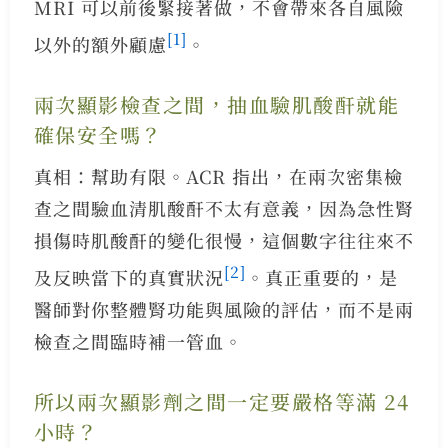
MRI 可以前後緊接著做，不會帶來各自風險
[1]
以外的額外顧慮
。
兩次顯影檢查之間，抽血驗肌酸酐就能
確保安全嗎？
真相：幫助有限。ACR 指出，在兩次密集檢
查之間驗血清肌酸酐不太有意義，因為急性腎
損傷時肌酸酐的變化很慢，這個數字往往來不
[2]
及反映當下的真實狀況
。真正重要的，是
醫師對你整體腎功能與風險的評估，而不是兩
檢查之間臨時補一管血。
所以兩次顯影劑之間一定要嚴格等滿 24
小時？