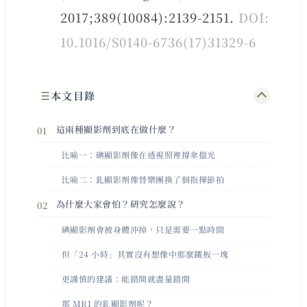
2017;389(10084):2139-2151.
DOI:
10.1016/S0140-6736(17)31329-6
本文目錄
這兩種顯影劑到底在做什麼？
比喻一：碘顯影劑像在透視照裡撐傘擋光
比喻二：釓顯影劑像替樂團換了個指揮節拍
為什麼大家會怕？研究怎麼說？
碘顯影劑會被身體沖掉，只是需要一點時間
但「24 小時」其實沒有想像中那麼鐵板一塊
更謹慎的建議：能錯開就盡量錯開
那 MRI 的釓顯影劑呢？