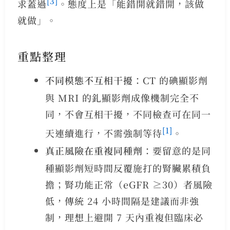
[3]
求蓋過
。態度上是「能錯開就錯開，該做
就做」。
重點整理
不同模態不互相干擾
：CT 的碘顯影劑
與 MRI 的釓顯影劑成像機制完全不
同，不會互相干擾，不同檢查可在同一
[1]
天連續進行，不需強制等待
。
真正風險在重複同種劑
：要留意的是同
種顯影劑短時間反覆施打的腎臟累積負
擔；腎功能正常（eGFR ≥30）者風險
低，傳統 24 小時間隔是建議而非強
制，理想上避開 7 天內重複但臨床必