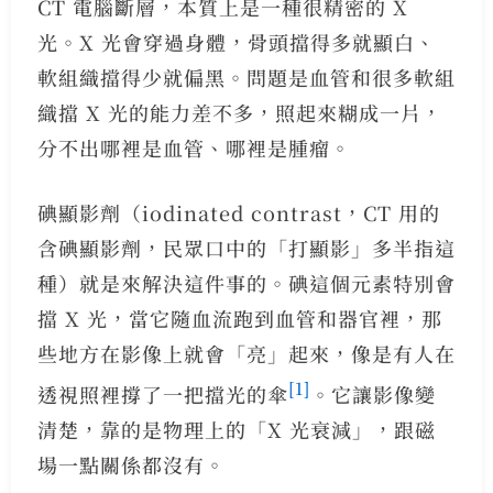
CT 電腦斷層，本質上是一種很精密的 X
光。X 光會穿過身體，骨頭擋得多就顯白、
軟組織擋得少就偏黑。問題是血管和很多軟組
織擋 X 光的能力差不多，照起來糊成一片，
分不出哪裡是血管、哪裡是腫瘤。
碘顯影劑（iodinated contrast，CT 用的
含碘顯影劑，民眾口中的「打顯影」多半指這
種）就是來解決這件事的。碘這個元素特別會
擋 X 光，當它隨血流跑到血管和器官裡，那
些地方在影像上就會「亮」起來，像是有人在
[1]
透視照裡撐了一把擋光的傘
。它讓影像變
清楚，靠的是物理上的「X 光衰減」，跟磁
場一點關係都沒有。