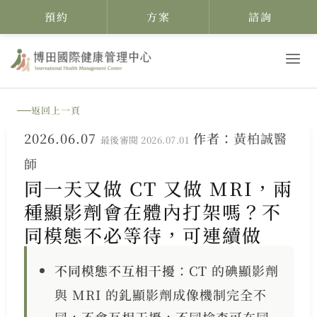
預約
方案
諮詢
跳
至
主
返回上一頁
要
2026.06.07
作者：
黃柏誠醫
內
最後審閱 2026.07.01
師
容
同一天又做 CT 又做 MRI，兩
種顯影劑會在體內打架嗎？不
同模態不必等待，可連續做
不同模態不互相干擾
：CT 的碘顯影劑
與 MRI 的釓顯影劑成像機制完全不