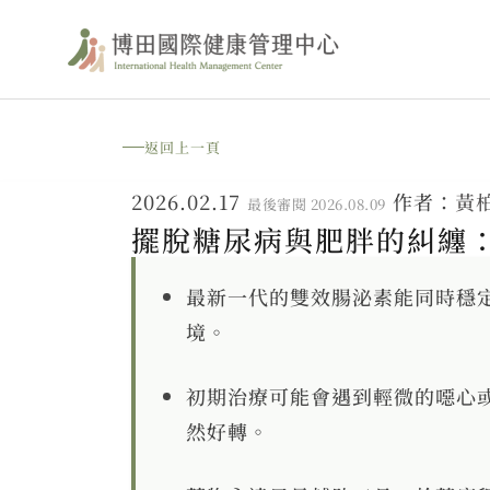
跳
至
主
要
返回上一頁
內
2026.02.17
作者：
黃
最後審閱 2026.08.09
容
擺脫糖尿病與肥胖的糾纏：靠
最新一代的雙效腸泌素能同時穩
境。
初期治療可能會遇到輕微的噁心
然好轉。