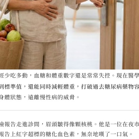
經少吃多動，血糖和體重數字還是常常失控。現在醫
到標準值，還能同時減輕體重，打破過去糖尿病藥物
身體狀態，遠離慢性病的威脅。
檢報告走進診間，眉頭皺得像顆核桃。他是一位在夜
報告上紅字超標的糖化血色素，無奈地嘆了一口氣。