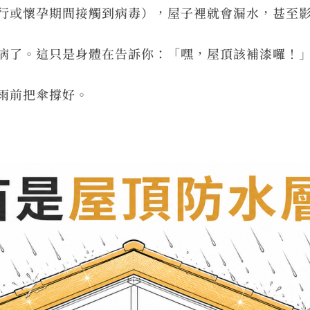
行或懷孕期間接觸到病毒），屋子裡就會漏水，甚至
病了。這只是身體在告訴你：「嘿，屋頂該補漆囉！
雨前把傘撐好。