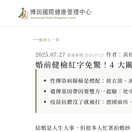
跳
至
主
要
返回上一頁
內
2025.07.27
作者：
黃
最後審閱 2026.07.17
容
婚前健檢紅字免驚！4 大
性傳染病篩檢是標配
：披衣菌、
遺傳基因帶因要雙方一起驗
：地
疫苗抗體沒了就補打
：德國麻疹
結婚是人生大事，但很多人忙著拍婚紗