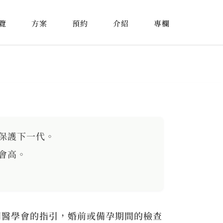
覽
方案
預約
介紹
專欄
保護下一代。
會高。
關醫學會的指引，婚前或備孕期間的檢查