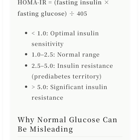
HOMA-IR = (fasting insulin ×
fasting glucose) ÷ 405
< 1.0:
Optimal insulin
sensitivity
1.0–2.5:
Normal range
2.5–5.0:
Insulin resistance
(prediabetes territory)
> 5.0:
Significant insulin
resistance
Why Normal Glucose Can
Be Misleading