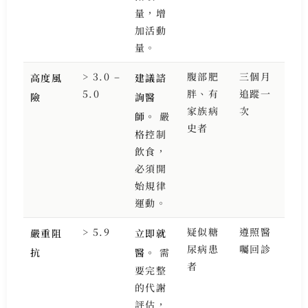
量，增
加活動
量。
> 3.0 –
腹部肥
三個月
高度風
建議諮
5.0
胖、有
追蹤一
險
詢醫
家族病
次
師。
嚴
史者
格控制
飲食，
必須開
始規律
運動。
> 5.9
疑似糖
遵照醫
嚴重阻
立即就
尿病患
囑回診
抗
醫。
需
者
要完整
的代謝
評估，