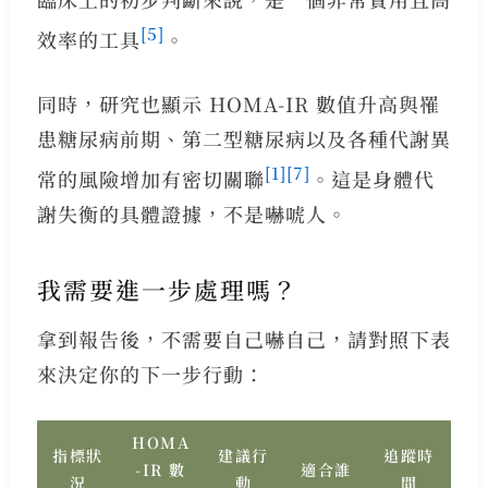
[5]
效率的工具
。
同時，研究也顯示 HOMA-IR 數值升高與罹
患糖尿病前期、第二型糖尿病以及各種代謝異
[1]
[7]
常的風險增加有密切關聯
。這是身體代
謝失衡的具體證據，不是嚇唬人。
我需要進一步處理嗎？
拿到報告後，不需要自己嚇自己，請對照下表
來決定你的下一步行動：
HOMA
指標狀
建議行
追蹤時
-IR 數
適合誰
況
動
間