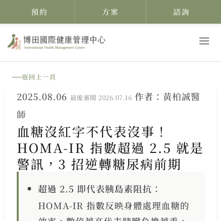
預約
方案
諮詢
跳
至
主
返回上一頁
要
2025.08.06
作者：
黃柏誠醫
內
最後審閱 2026.07.16
師
容
血糖沒紅字不代表沒事！
HOMA-IR 指數超過 2.5 就是
警訊，3 招逆轉糖尿病前期
超過 2.5 即代表胰島素阻抗
：
HOMA-IR 指數反映身體處理血糖的