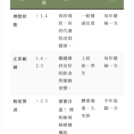
值
< 1.4
保持現
一般健
每年健
理想狀
狀，你
康民眾
檢一次
態
的代謝
狀況很
健康。
1.4 –
繼續維
上班
每年健
正常範
2.5
持良好
族、學
檢一次
圍
的飲食
生
與運動
習慣。
> 2.5
體重過
半年追
輕度警
需要注
重、久
蹤一次
訊
意！
開
坐族
始檢視
精緻糖
攝取